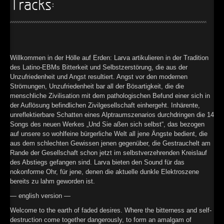
Tracks:
►
Alltag macht tot
Oberer Totpunkt
►
Die Krieger
Oberer Totpunkt
►
Imperator
Oberer Totpunkt
Willkommen in der Hölle auf Erden: Larva artikulieren in der Tradition
des Latino-EBMs Bitterkeit und Selbstzerstörung, die aus der
►
Maschinenherz
Oberer Totpunkt
Unzufriedenheit und Angst resultiert. Angst vor den modernen
Strömungen, Unzufriedenheit bar all der Bösartigkeit, die die
►
Der Siebte Tag
Oberer Totpunkt
menschliche Zivilisation mit dem pathologischen Befund einer sich in
der Auflösung befindlichen Zivilgesellschaft einhergeht. Inhärente,
►
Langfristig gesehen (sind wir alle tot)
Oberer Totpunkt
unreflektierbare Schatten eines Alptraumszenarios durchdringen die 14
Songs des neuen Werkes „Und Sie aßen sich selbst“, das bezogen
►
Blutmond
auf unsere so wohlfeine bürgerliche Welt all jene Ängste bedient, die
Oberer Totpunkt
aus dem schlechten Gewissen jenen gegenüber, die Gestrauchelt am
►
Totentanz
Rande der Gesellschaft schon jetzt im selbstverzehrenden Kreislauf
Oberer Totpunkt
des Abstiegs gefangen sind. Larva bieten den Sound für das
►
Teufels Lehrerin
nokonforme Ohr, für jene, denen die aktuelle dunkle Elektroszene
Oberer Totpunkt
bereits zu lahm geworden ist.
►
Zeit verfliegt
Oberer Totpunkt
— english version —
►
Untergehen
Welcome to the earth of faded desires. Where the bitterness and self-
Oberer Totpunkt
destruction come together dangerously, to form an amalgam of