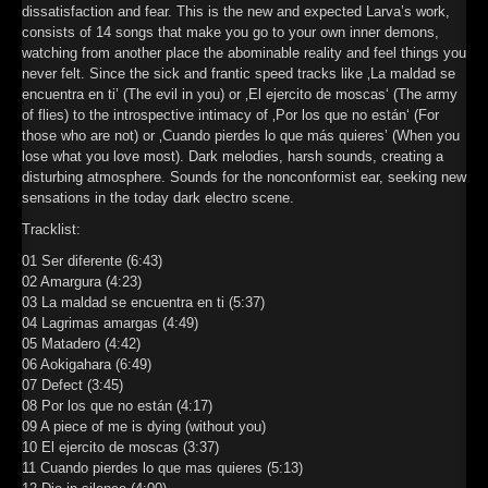
►
Geisterfahrt
dissatisfaction and fear. This is the new and expected Larva’s work,
Oberer Totpunkt
consists of 14 songs that make you go to your own inner demons,
►
Gevatter Tod
watching from another place the abominable reality and feel things you
Oberer Totpunkt
never felt. Since the sick and frantic speed tracks like ‚La maldad se
►
encuentra en ti’ (The evil in you) or ‚El ejercito de moscas‘ (The army
of flies) to the introspective intimacy of ‚Por los que no están‘ (For
►
those who are not) or ‚Cuando pierdes lo que más quieres’ (When you
lose what you love most). Dark melodies, harsh sounds, creating a
►
disturbing atmosphere. Sounds for the nonconformist ear, seeking new
sensations in the today dark electro scene.
►
Tracklist:
►
01 Ser diferente (6:43)
02 Amargura (4:23)
►
03 La maldad se encuentra en ti (5:37)
04 Lagrimas amargas (4:49)
►
05 Matadero (4:42)
06 Aokigahara (6:49)
►
07 Defect (3:45)
08 Por los que no están (4:17)
►
09 A piece of me is dying (without you)
10 El ejercito de moscas (3:37)
11 Cuando pierdes lo que mas quieres (5:13)
►