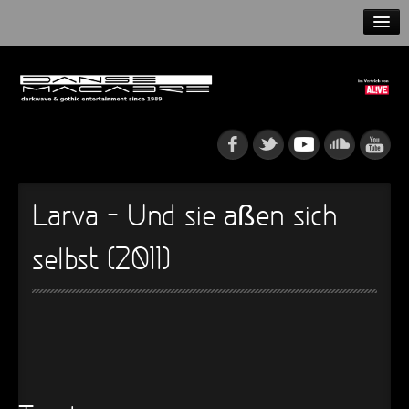
HOME
NEWS
RELEASES
ARTISTS
Larva – Und sie aßen sich
INFO
selbst (2011)
GOTHIP PODCAST
►
Rattenfänger
Oberer Totpunkt
►
Dia De Los Muertos
Oberer Totpunkt