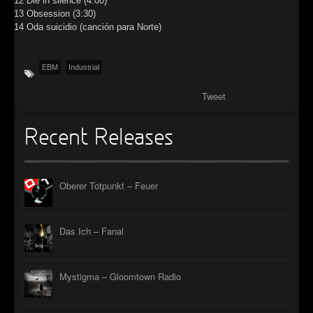
12 Die in silence (4:00)
13 Obsession (3:30)
►
14 Oda suicidio (canción para Norte)
►
EBM
Industrial
►
Tweet
►
Recent Releases
Oberer Totpunkt – Feuer
Das Ich – Fanal
Mystigma – Gloomtown Radio