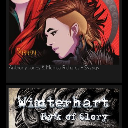
►
Alltag macht tot
Oberer Totpunkt
►
Die Krieger
Oberer Totpunkt
►
Imperator
Oberer Totpunkt
►
Maschinenherz
Oberer Totpunkt
►
Der Siebte Tag
Oberer Totpunkt
►
Langfristig gesehen (sind wir alle tot)
Oberer Totpunkt
Anthony Jones & Monica Richards – Syzygy
►
Blutmond
Oberer Totpunkt
►
Totentanz
Oberer Totpunkt
►
Teufels Lehrerin
Oberer Totpunkt
►
Zeit verfliegt
Oberer Totpunkt
►
Untergehen
Oberer Totpunkt