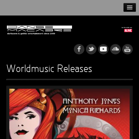
HOME
NEWS
RELEASES
ARTISTS
Worldmusic Releases
INFO
GOTHIP PODCAST
►
Rattenfänger
Oberer Totpunkt
►
Dia De Los Muertos
Oberer Totpunkt