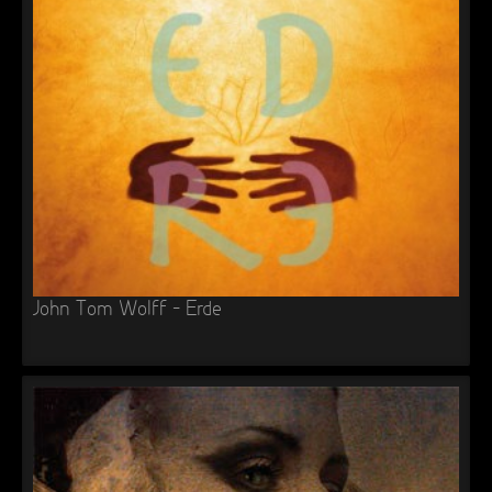
►
►
►
►
John Tom Wolff – Erde