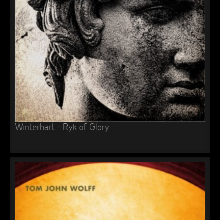
►
Geisterfahrt
Oberer Totpunkt
►
Gevatter Tod
Oberer Totpunkt
►
►
►
►
►
Winterhart – Ryk of Glory
►
►
►
►
►