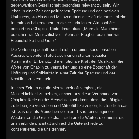
►
Geisterfahrt
Oberer Totpunkt
gegenwärtigen Gesellschaft besonders relevant zu sein. Wir
leben in einer Zeit der politischen Spaltung und des sozialen
►
Gevatter Tod
Oberer Totpunkt
Umbruchs, wo Hass und Missverständnisse oft die menschliche
Interaktion beherrschen. In dieser turbulenten Atmosphäre
►
erinnert uns Chaplins Rede daran, dass „Mehr als Maschinen
brauchen wir Menschlichkeit. Mehr als Klugheit brauchen wir
►
Freundlichkeit und Güte.“
►
Die Vertonung schafft somit nicht nur einen künstlerischen
Ausdruck, sondern liefert auch einen starken sozialen
►
Kommentar. Er benutzt die emotionale Kraft der Musik, um die
Worte von Chaplin zu verstärken und so eine Botschaft der
►
Hoffnung und Solidarität in einer Zeit der Spaltung und des
Konflikts zu vermitteln.
►
In einer Zeit, in der die Menschheit oft vergisst, die
Menschlichkeit zu achten, erinnert uns diese Vertonung von
►
Chaplins Rede an die Menschlichkeit daran, dass die Fähigkeit
zu lieben, zu verstehen und Mitgefühl zu zeigen, letztendlich das
►
ist, was uns als Menschen definiert. Es ist ein dringender
Weckruf an die Gesellschaft, sich an die Werte zu erinnern, die
►
uns verbinden, anstatt sich auf die Unterschiede zu
konzentrieren, die uns trennen.
►