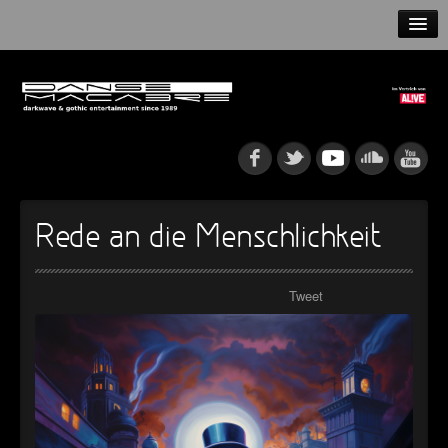
HOME
NEWS
RELEASES
ARTISTS
Rede an die Menschlichkeit
INFO
Tweet
GOTHIP PODCAST
►
Rattenfänger
Oberer Totpunkt
►
Dia De Los Muertos
Oberer Totpunkt