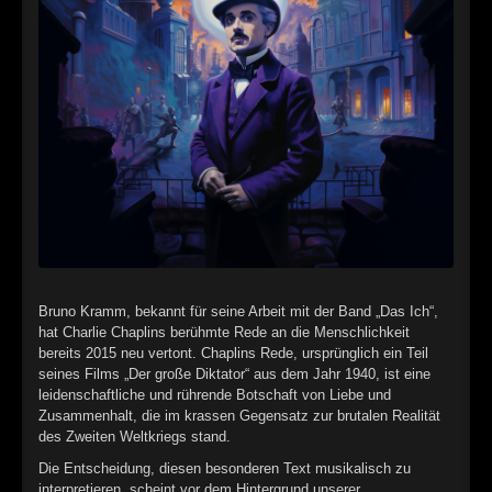
►
Alltag macht tot
Oberer Totpunkt
►
Die Krieger
Oberer Totpunkt
►
Imperator
Oberer Totpunkt
►
Maschinenherz
Oberer Totpunkt
►
Der Siebte Tag
Oberer Totpunkt
►
Langfristig gesehen (sind wir alle tot)
Oberer Totpunkt
►
Blutmond
Oberer Totpunkt
Bruno Kramm, bekannt für seine Arbeit mit der Band „Das Ich“,
►
Totentanz
hat Charlie Chaplins berühmte Rede an die Menschlichkeit
Oberer Totpunkt
bereits 2015 neu vertont. Chaplins Rede, ursprünglich ein Teil
►
Teufels Lehrerin
seines Films „Der große Diktator“ aus dem Jahr 1940, ist eine
Oberer Totpunkt
leidenschaftliche und rührende Botschaft von Liebe und
►
Zeit verfliegt
Zusammenhalt, die im krassen Gegensatz zur brutalen Realität
Oberer Totpunkt
des Zweiten Weltkriegs stand.
►
Untergehen
Oberer Totpunkt
Die Entscheidung, diesen besonderen Text musikalisch zu
interpretieren, scheint vor dem Hintergrund unserer