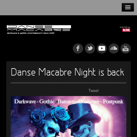
HOME
NEWS
RELEASES
ARTISTS
Danse Macabre Night is back
INFO
Tweet
GOTHIP PODCAST
►
Rattenfänger
Oberer Totpunkt
►
Dia De Los Muertos
Oberer Totpunkt