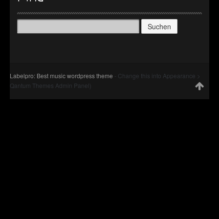
Suchen
nach:
Labelpro: Best music wordpress theme
- Change this into Appearance >
Qantum Themes Admin Panel)