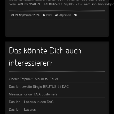
►
Geisterfahrt
Oberer Totpunkt
597uTnBHmr7WrIFZE_X4L8Kl2kgU37yjB0nExYw_aem_ihh_Invvzl4gIi
►
Gevatter Tod
Oberer Totpunkt
24 September 2024
label
Allgemein
►
►
►
Das könnte Dich auch
►
►
interessieren:
►
Oberer Totpunkt: Album #7 Feuer
►
Das Ich: zweite Single BRUTUS #1 DAC
►
Message for our USA customers
►
Das Ich – Lazarus in den DAC
Das Ich – Lazarus
►