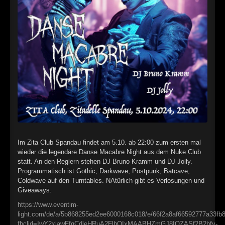
►
Alltag macht tot
Oberer Totpunkt
►
Die Krieger
Oberer Totpunkt
►
Imperator
Oberer Totpunkt
►
Maschinenherz
Oberer Totpunkt
►
Der Siebte Tag
Oberer Totpunkt
►
Langfristig gesehen (sind wir alle tot)
Oberer Totpunkt
►
Blutmond
Oberer Totpunkt
Im Zita Club Spandau findet am 5.10. ab 22:00 zum ersten mal
►
Totentanz
wieder die legendäre Danse Macabre Night aus dem Nuke Club
Oberer Totpunkt
statt. An den Reglern stehen DJ Bruno Kramm und DJ Jolly.
►
Teufels Lehrerin
Programmatisch ist Gothic, Darkwave, Postpunk, Batcave,
Oberer Totpunkt
Coldwave auf den Turntables. NAtürlich gibt es Verlosungen und
►
Zeit verfliegt
Giveaways.
Oberer Totpunkt
https://www.eventim-
►
Untergehen
Oberer Totpunkt
light.com/de/a/5b868255ed2ee6000168c018/e/66f2a8af66592777a33fb
fbclid=IwY2xjawFfqCdleHRuA2FlbQIxMAABHZmGJ8IOZASf2B2hfy-