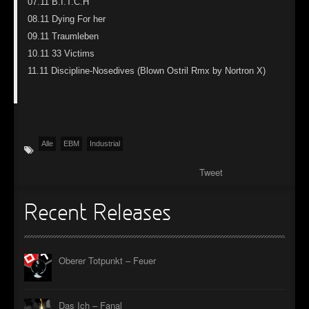
►
07.11 B.I.T.C.H
Geisterfahrt
Oberer Totpunkt
08.11 Dying For her
►
Gevatter Tod
09.11 Traumleben
Oberer Totpunkt
10.11 33 Victims
►
11.11 Discipline-Nosedives (Blown Ostril Rmx by Nortron X)
►
►
►
Alle
EBM
Industrial
►
Tweet
►
Recent Releases
►
►
Oberer Totpunkt – Feuer
►
►
Das Ich – Fanal