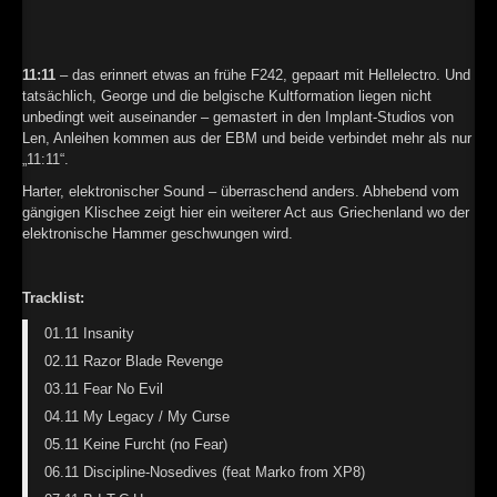
►
Alltag macht tot
Oberer Totpunkt
►
Die Krieger
11:11
– das erinnert etwas an frühe F242, gepaart mit Hellelectro. Und
Oberer Totpunkt
tatsächlich, George und die belgische Kultformation liegen nicht
►
Imperator
unbedingt weit auseinander – gemastert in den Implant-Studios von
Oberer Totpunkt
Len, Anleihen kommen aus der EBM und beide verbindet mehr als nur
►
Maschinenherz
„11:11“.
Oberer Totpunkt
Harter, elektronischer Sound – überraschend anders. Abhebend vom
►
Der Siebte Tag
Oberer Totpunkt
gängigen Klischee zeigt hier ein weiterer Act aus Griechenland wo der
elektronische Hammer geschwungen wird.
►
Langfristig gesehen (sind wir alle tot)
Oberer Totpunkt
►
Blutmond
Oberer Totpunkt
Tracklist:
►
Totentanz
01.11 Insanity
Oberer Totpunkt
02.11 Razor Blade Revenge
►
Teufels Lehrerin
Oberer Totpunkt
03.11 Fear No Evil
►
Zeit verfliegt
04.11 My Legacy / My Curse
Oberer Totpunkt
05.11 Keine Furcht (no Fear)
►
Untergehen
Oberer Totpunkt
06.11 Discipline-Nosedives (feat Marko from XP8)