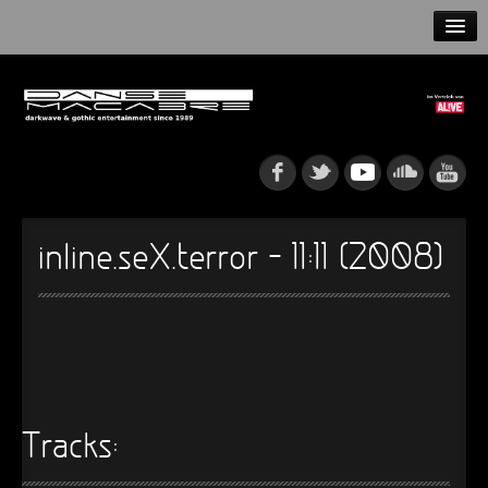
HOME
NEWS
RELEASES
ARTISTS
inline.seX.terror – 11:11 (2008)
INFO
GOTHIP PODCAST
►
Rattenfänger
Tracks:
Oberer Totpunkt
►
Dia De Los Muertos
Oberer Totpunkt