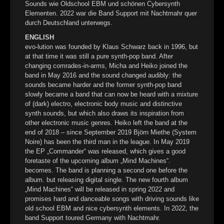
Sounds wie Oldschool EBM und schönen Cybersynth
Elementen. 2022 war die Band Support mit Nachtmahr quer
durch Deutschland unterwegs.
ENGLISH
evo-lution was founded by Klaus Schwarz back in 1996, but
at that time it was still a pure synth-pop band. After
changing comrades-in-arms, Micha and Heiko joined the
band in May 2016 and the sound changed audibly: the
sounds became harder and the former synth-pop band
slowly became a band that can now be heard with a mixture
of (dark) electro, electronic body music and distinctive
synth sounds, but which also draws its inspiration from
other electronic music genres. Heiko left the band at the
end of 2018 – since September 2019 Björn Miethe (System
Noire) has been the third man in the league. In May 2019
the EP „Commander“ was released, which gives a good
foretaste of the upcoming album „Mind Machines“.
becomes. The band is planning a second one before the
album. but releasing digital single. The new fourth album
„Mind Machines“ will be released in spring 2022 and
promises hard and danceable songs with driving sounds like
old school EBM and nice cybersynth elements. In 2022, the
band Support toured Germany with Nachtmahr.