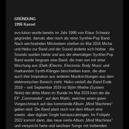
►
►
GRÜNDUNG
1996 Kassel
►
evo-lution wurde bereits im Jahr 1996 von Klaus Schwarz
gegründet, damals aber noch als reine Synthie-Pop Band.
►
Nach wechselnden Mitstreitern stießen im Mai 2016 Micha
und Heiko zur Band und der Sound änderte sich hörbar : die
Sounds wurden härter und aus der ehemaligen Synthie-Pop
Band wurde langsam eine Band, die man nun mit einer
Mischung aus (Dark-)Electro, Electronic Body Music und
markannten Synth-Klängen beschreiben kann, die aber
auch ihre Inspiration aus anderen Musikrichtungen aus dem
elektronischen Bereich zieht. Heiko verließ die Band Ende
2018 – seit September 2019 ist Björn Miethe (System
Noire) der dritte Mann im Bunde Im Mai 2019 kam die die
EP „Commander“, auf dem Markt, welches einen guten
Vorgeschmack auf das kommende Album „Mind Machines“
geben wird. Die Band plant noch vor dem Album eine
zweite. aber digitale Single herrauszubringen. Im Frühjahr
2022 kommt dann, das neue vierte Album „Mind Machines”
und verspricht harte und tanzbare Songs mit treibenden