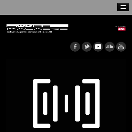
HOME
NEWS
RELEASES
ARTISTS
INFO
GOTHIP PODCAST
►
Rattenfänger
Oberer Totpunkt
►
Dia De Los Muertos
Oberer Totpunkt