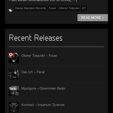
►
Geisterfahrt
Oberer Totpunkt
Danse Macabre Records
Feuer
Oberer Totpunkt
OT
►
Gevatter Tod
Oberer Totpunkt
READ MORE >
►
►
Recent Releases
►
►
Oberer Totpunkt – Feuer
►
►
Das Ich – Fanal
►
Mystigma – Gloomtown Radio
►
►
Kontrast – Imperium Tyrannis
►