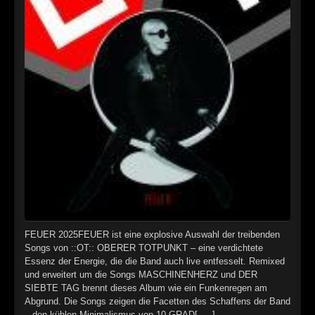
►
Alltag macht tot
Oberer Totpunkt
►
Die Krieger
Oberer Totpunkt
►
Imperator
Oberer Totpunkt
►
Maschinenherz
Oberer Totpunkt
►
Der Siebte Tag
Oberer Totpunkt
►
Langfristig gesehen (sind wir alle tot)
Oberer Totpunkt
►
Blutmond
Oberer Totpunkt
►
Totentanz
Oberer Totpunkt
►
FEUER 2025FEUER ist eine explosive Auswahl der treibenden
Teufels Lehrerin
Oberer Totpunkt
Songs von ::OT:: OBERER TOTPUNKT – eine verdichtete
►
Essenz der Energie, die die Band auch live entfesselt. Remixed
Zeit verfliegt
Oberer Totpunkt
und erweitert um die Songs MASCHINENHERZ und DER
SIEBTE TAG brennt dieses Album wie ein Funkenregen am
►
Untergehen
Oberer Totpunkt
Abgrund. Die Songs zeigen die Facetten des Schaffens der Band
– den kühlen Minimalismus von 10 GRAD[…..]