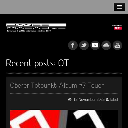
HOME
NEWS
RELEASES
ARTISTS
Recent posts: OT
INFO
Oberer Totpunkt: Album #7 Feuer
GOTHIP PODCAST
13 November 2025
label
►
Rattenfänger
Oberer Totpunkt
►
Dia De Los Muertos
Oberer Totpunkt