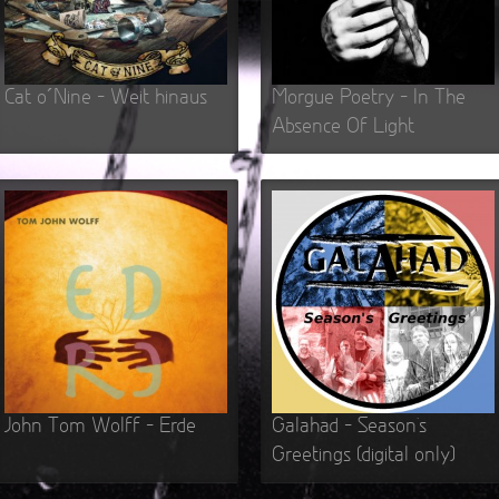
Teufel
Oberer To
►
Zeit ve
Oberer To
►
Unter
Cat o´Nine – Weit hinaus
Morgue Poetry – In The
Oberer To
Absence Of Light
►
Geiste
Oberer To
►
Gevatt
Oberer To
►
►
►
►
►
John Tom Wolff – Erde
Galahad – Season’s
►
Greetings (digital only)
►