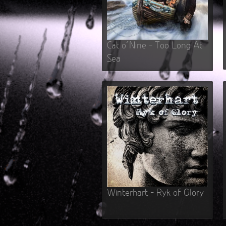
Cat o´Nine – Too Long At
Sea
Winterhart – Ryk of Glory