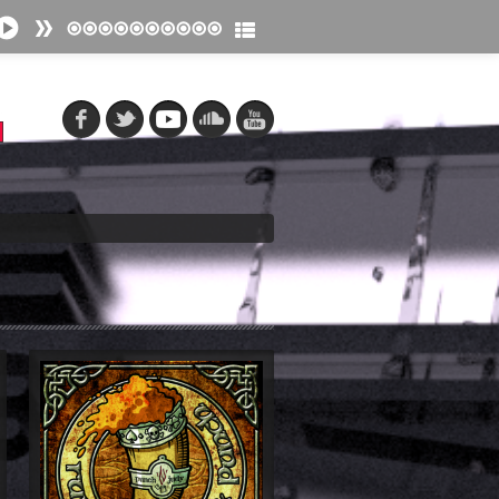
fänger
tpunkt
e Los Muertos
tpunkt
 macht tot
tpunkt
ieger
tpunkt
tor
tpunkt
inenherz
tpunkt
ebte Tag
tpunkt
stig gesehen (sind wir alle tot)
tpunkt
ond
tpunkt
anz
tpunkt