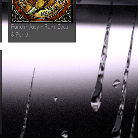
s Lehrerin
tpunkt
rfliegt
tpunkt
gehen
Punch’n’Judy – Rum, Soda
tpunkt
& Punch
rfahrt
tpunkt
er Tod
tpunkt