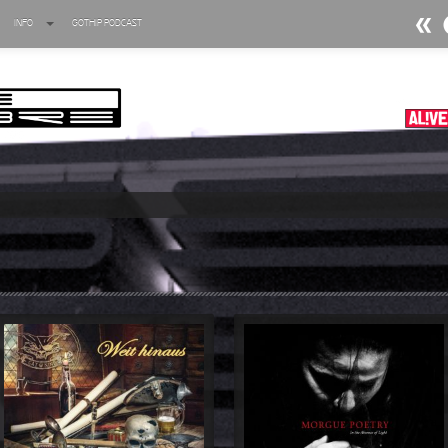
INFO
GOTHIP PODCAST
►
Ratten
Oberer To
►
Dia D
Oberer To
►
Alltag
Oberer To
►
Die Kr
Oberer To
►
Impera
Oberer To
►
Masch
Oberer To
►
Der Si
Oberer To
►
Langfri
Oberer To
►
Blutm
Oberer To
►
Totent
Oberer To
►