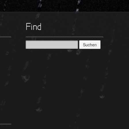
►
►
Find
►
►
Suchen
nach:
►
►
►