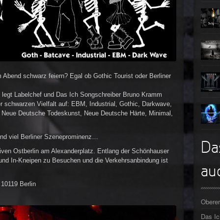
Teufel
Oberer To
►
Zeit ve
Oberer To
►
Unter
Oberer To
►
Geiste
Oberer To
►
m Abend schwarz feiern? Egal ob Gothic Tourist oder Berliner
Gevatt
Oberer To
►
00 legt Labelchef und Das Ich Songschreiber Bruno Kramm
r schwarzen Vielfalt auf: EBM, Industrial, Gothic, Darkwave,
, Neue Deutsche Todeskunst, Neue Deutsche Härte, Minimal,
►
►
und viel Berliner Szeneprominenz…
Da
ativen Ostberlin am Alexanderplatz. Entlang der Schönhauser
►
 und In-Kneipen zu Besuchen und die Verkehrsanbindung ist
auc
►
 10119 Berlin
►
Oberer
►
Das I