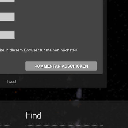
te in diesem Browser für meinen nächsten
Tweet
Find