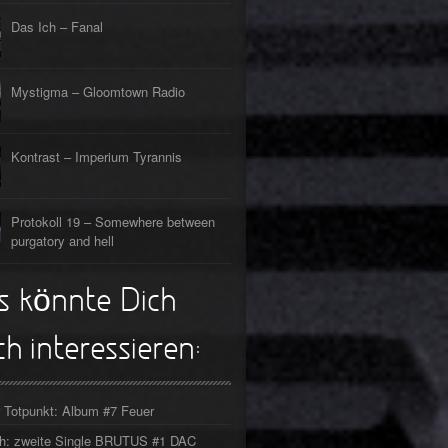
s Lehrerin
tpunkt
Das Ich – Fanal
rfliegt
tpunkt
gehen
tpunkt
Mystigma – Gloomtown Radio
rfahrt
tpunkt
Kontrast – Imperium Tyrannis
er Tod
tpunkt
Protokoll 19 – Somewhere between
purgatory and hell
s könnte Dich
h interessieren:
 Totpunkt: Album #7 Feuer
ch: zweite Single BRUTUS #1 DAC