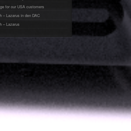
ge for our USA customers
h – Lazarus in den DAC
h – Lazarus