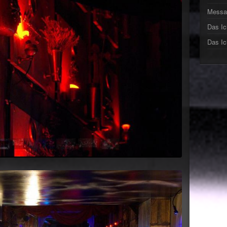
►
Messa
Das Ic
►
Das Ic
►
►
►
►
►