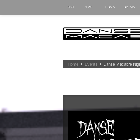
HOME
NEWS
RELEASES
ARTISTS
Home
Events
Danse Macabre Nig
Danse Macabre Ni