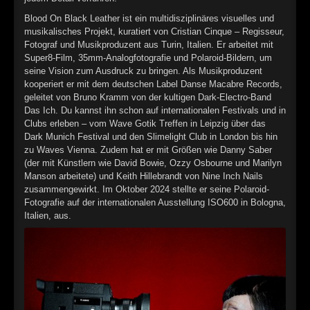
►
Geisterfahrt
Oberer Totpunkt
Blood On Black Leather ist ein multidisziplinäres visuelles und
►
Gevatter Tod
musikalisches Projekt, kuratiert von Cristian Cinque – Regisseur,
Oberer Totpunkt
Fotograf und Musikproduzent aus Turin, Italien. Er arbeitet mit
►
Super8-Film, 35mm-Analogfotografie und Polaroid-Bildern, um
seine Vision zum Ausdruck zu bringen. Als Musikproduzent
►
kooperiert er mit dem deutschen Label Danse Macabre Records,
geleitet von Bruno Kramm von der kultigen Dark-Electro-Band
►
Das Ich. Du kannst ihn schon auf internationalen Festivals und in
Clubs erleben – vom Wave Gotik Treffen in Leipzig über das
►
Dark Munich Festival und den Slimelight Club in London bis hin
zu Waves Vienna. Zudem hat er mit Größen wie Danny Saber
►
(der mit Künstlern wie David Bowie, Ozzy Osbourne und Marilyn
Manson arbeitete) und Keith Hillebrandt von Nine Inch Nails
zusammengewirkt. Im Oktober 2024 stellte er seine Polaroid-
►
Fotografie auf der internationalen Ausstellung ISO600 in Bologna,
Italien, aus.
►
►
►
►