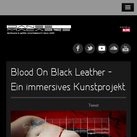
HOME
NEWS
RELEASES
ARTISTS
Blood On Black Leather –
INFO
Ein immersives Kunstprojekt
GOTHIP PODCAST
Tweet
►
Rattenfänger
Oberer Totpunkt
►
Dia De Los Muertos
Oberer Totpunkt