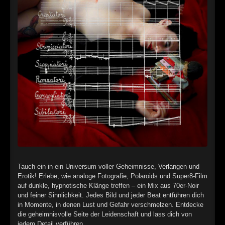
►
Alltag macht tot
Oberer Totpunkt
►
Die Krieger
Oberer Totpunkt
►
Imperator
Oberer Totpunkt
►
Maschinenherz
Oberer Totpunkt
►
Der Siebte Tag
Oberer Totpunkt
►
Langfristig gesehen (sind wir alle tot)
Oberer Totpunkt
►
Blutmond
Oberer Totpunkt
►
Totentanz
Oberer Totpunkt
Tauch ein in ein Universum voller Geheimnisse, Verlangen und
►
Teufels Lehrerin
Oberer Totpunkt
Erotik! Erlebe, wie analoge Fotografie, Polaroids und Super8-Film
auf dunkle, hypnotische Klänge treffen – ein Mix aus 70er-Noir
►
Zeit verfliegt
Oberer Totpunkt
und feiner Sinnlichkeit. Jedes Bild und jeder Beat entführen dich
in Momente, in denen Lust und Gefahr verschmelzen. Entdecke
►
Untergehen
Oberer Totpunkt
die geheimnisvolle Seite der Leidenschaft und lass dich von
jedem Detail verführen.