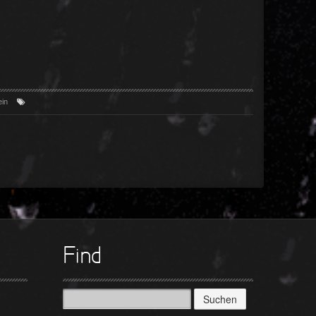
ein
Find
Suchen
nach: