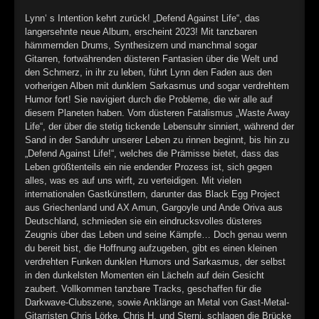
►
Geisterfahrt
Oberer Totpunkt
Lynn‘ s Intention kehrt zurück! „Defend Against Life“, das
►
Gevatter Tod
langersehnte neue Album, erscheint 2023! Mit tanzbaren
Oberer Totpunkt
hämmernden Drums, Synthesizern und manchmal sogar
►
Gitarren, fortwährenden düsteren Fantasien über die Welt und
den Schmerz, in ihr zu leben, führt Lynn den Faden aus den
►
vorherigen Alben mit dunklem Sarkasmus und sogar verdrehtem
Humor fort! Sie navigiert durch die Probleme, die wir alle auf
►
diesem Planeten haben. Vom düsteren Fatalismus „Waste Away
Life“, der über die stetig tickende Lebensuhr sinniert, während der
►
Sand in der Sanduhr unserer Leben zu rinnen beginnt, bis hin zu
„Defend Against Life!“, welches die Prämisse bietet, dass das
►
Leben größtenteils ein nie endender Prozess ist, sich gegen
alles, was es auf uns wirft, zu verteidigen. Mit vielen
internationalen Gastkünstlern, darunter das Black Egg Project
►
aus Griechenland und AX Amun, Gargoyle und Ande Oriva aus
Deutschland, schmieden sie ein eindrucksvolles düsteres
►
Zeugnis über das Leben und seine Kämpfe… Doch genau wenn
du bereit bist, die Hoffnung aufzugeben, gibt es einen kleinen
►
verdrehten Funken dunklen Humors und Sarkasmus, der selbst
in den dunkelsten Momenten ein Lächeln auf dein Gesicht
►
zaubert. Vollkommen tanzbare Tracks, geschaffen für die
Darkwave-Clubszene, sowie Anklänge an Metal von Gast-Metal-
►
Gitarristen Chris Lörke, Chris H. und Sterni, schlagen die Brücke