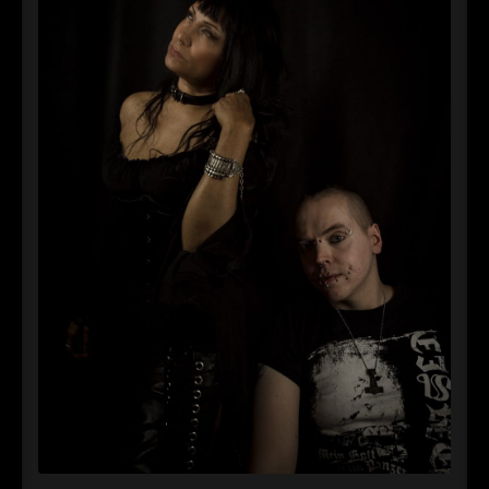
►
Alltag macht tot
Oberer Totpunkt
►
Die Krieger
Oberer Totpunkt
►
Imperator
Oberer Totpunkt
►
Maschinenherz
Oberer Totpunkt
►
Der Siebte Tag
Oberer Totpunkt
►
Langfristig gesehen (sind wir alle tot)
Oberer Totpunkt
►
Blutmond
Oberer Totpunkt
►
Totentanz
Oberer Totpunkt
►
Teufels Lehrerin
Oberer Totpunkt
►
Zeit verfliegt
Oberer Totpunkt
►
Untergehen
Oberer Totpunkt