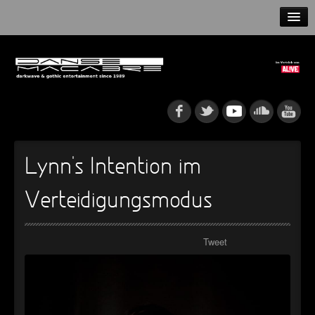
HOME
NEWS
RELEASES
ARTISTS
Lynn’s Intention im
INFO
Verteidigungsmodus
GOTHIP PODCAST
Tweet
►
Rattenfänger
Oberer Totpunkt
►
Dia De Los Muertos
Oberer Totpunkt