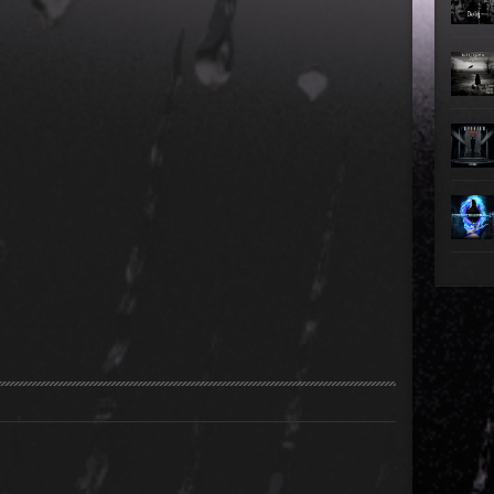
►
►
►
►
►
►
►