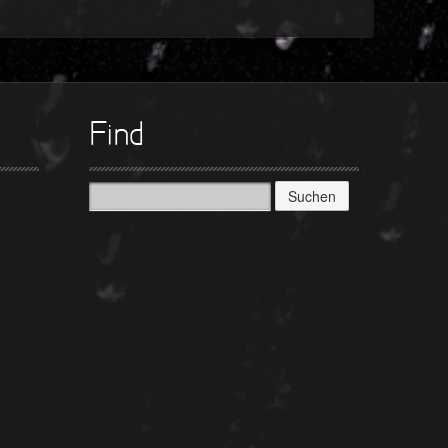
Find
Suchen
nach: