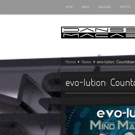
HOME
NEWS
RELEASES
ARTISTS
Home
News
evo-lution: Countdow
evo-lution: Coun