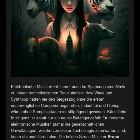
►
Alltag macht tot
Oberer Totpunkt
►
Die Krieger
Oberer Totpunkt
►
Imperator
Oberer Totpunkt
►
Maschinenherz
Oberer Totpunkt
►
Der Siebte Tag
Oberer Totpunkt
►
Langfristig gesehen (sind wir alle tot)
Oberer Totpunkt
►
Blutmond
Oberer Totpunkt
Elektronische Musik steht immer auch im Spannungsverhältnis
►
zu neuen technologischen Revolutionen. New Wave und
Totentanz
Oberer Totpunkt
Synthpop hätten nie den Siegeszug ohne die ersten
►
Teufels Lehrerin
erschwinglichen Computer angetreten, Industrial und Hiphop
Oberer Totpunkt
wären ohne Sampling kaum so stilprägend gewesen. Künstliche
►
Zeit verfliegt
Intelligenz ist somit nur ein neues Betätigungsfeld für moderne
Oberer Totpunkt
elektronische Musiker, zumal die gesellschaftlichen
►
Untergehen
Umwälzungen, welche von dieser Technologie zu erwarten sind,
Oberer Totpunkt
kaum abzuschätzen sind. Die beiden Szene-Musiker
Bruno