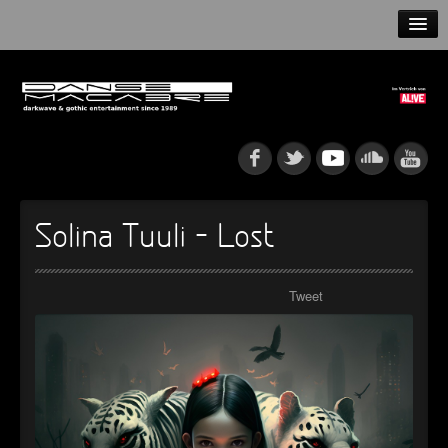
HOME
NEWS
RELEASES
ARTISTS
Solina Tuuli – Lost
INFO
Tweet
GOTHIP PODCAST
►
Rattenfänger
Oberer Totpunkt
►
Dia De Los Muertos
Oberer Totpunkt