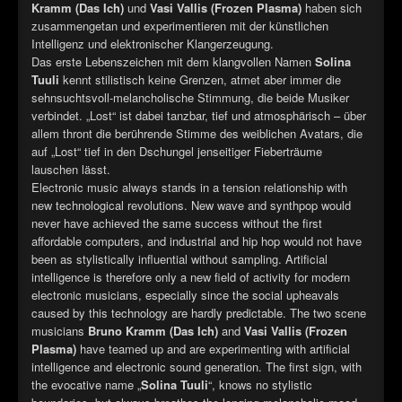
►
Geisterfahrt
Kramm (Das Ich)
und
Vasi Vallis (Frozen Plasma)
haben sich
Oberer Totpunkt
zusammengetan und experimentieren mit der künstlichen
►
Gevatter Tod
Intelligenz und elektronischer Klangerzeugung.
Oberer Totpunkt
Das erste Lebenszeichen mit dem klangvollen Namen
Solina
►
Tuuli
kennt stilistisch keine Grenzen, atmet aber immer die
sehnsuchtsvoll-melancholische Stimmung, die beide Musiker
►
verbindet. „Lost“ ist dabei tanzbar, tief und atmosphärisch – über
allem thront die berührende Stimme des weiblichen Avatars, die
►
auf „Lost“ tief in den Dschungel jenseitiger Fieberträume
lauschen lässt.
►
Electronic music always stands in a tension relationship with
new technological revolutions. New wave and synthpop would
►
never have achieved the same success without the first
affordable computers, and industrial and hip hop would not have
►
been as stylistically influential without sampling. Artificial
intelligence is therefore only a new field of activity for modern
►
electronic musicians, especially since the social upheavals
caused by this technology are hardly predictable. The two scene
►
musicians
Bruno Kramm (Das Ich)
and
Vasi Vallis (Frozen
Plasma)
have teamed up and are experimenting with artificial
►
intelligence and electronic sound generation. The first sign, with
the evocative name „
Solina Tuuli
“, knows no stylistic
►