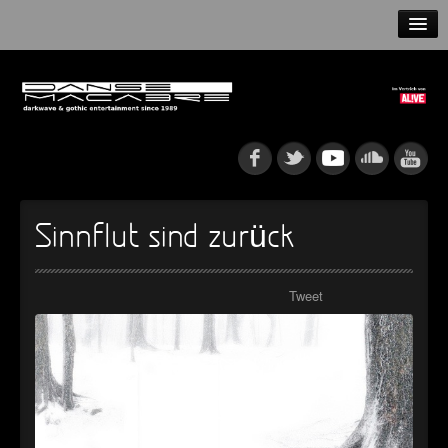
HOME
NEWS
RELEASES
ARTISTS
Sinnflut sind zurück
INFO
Tweet
GOTHIP PODCAST
►
Rattenfänger
Oberer Totpunkt
►
Dia De Los Muertos
Oberer Totpunkt