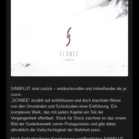
►
Alltag macht tot
Oberer Totpunkt
►
Die Krieger
Oberer Totpunkt
►
Imperator
Oberer Totpunkt
►
Maschinenherz
Oberer Totpunkt
►
Der Siebte Tag
Oberer Totpunkt
►
Langfristig gesehen (sind wir alle tot)
Oberer Totpunkt
►
Blutmond
Oberer Totpunkt
SINNFLUT sind zurück – eindrucksvoller und mitreißender als je
►
Totentanz
zuvor.
Oberer Totpunkt
„SCHNEE“ erzählt auf einfühlsame und doch brachiale Weise
►
Teufels Lehrerin
von den Umständen und Schicksalen einer Entführung. Ein
Oberer Totpunkt
komplexes Werk, das mit jedem Kapitel ein Teil der
►
Zeit verfliegt
Vergangenheit offenbart. Stück für Stück zeichnet es das innere
Oberer Totpunkt
Bild der Gedankenwelt seiner Protagonisten und gibt dabei
►
Untergehen
allmählich die Vielschichtigkeit der Wahrheit preis.
Oberer Totpunkt
Nach fünfzehnjähriger Kreativpause veröffentlichen SINNFLUT