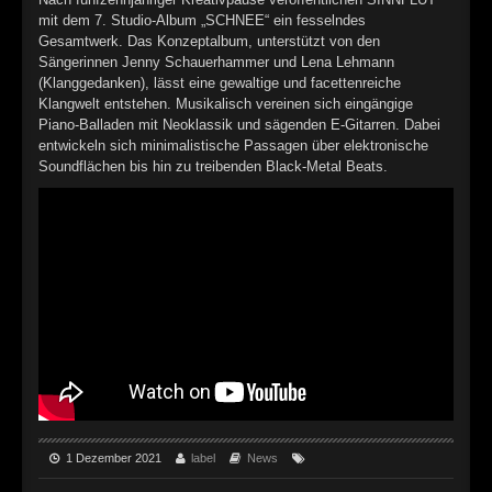
►
Geisterfahrt
Oberer Totpunkt
mit dem 7. Studio-Album „SCHNEE“ ein fesselndes
Gesamtwerk. Das Konzeptalbum, unterstützt von den
►
Gevatter Tod
Oberer Totpunkt
Sängerinnen Jenny Schauerhammer und Lena Lehmann
(Klanggedanken), lässt eine gewaltige und facettenreiche
►
Klangwelt entstehen. Musikalisch vereinen sich eingängige
Piano-Balladen mit Neoklassik und sägenden E-Gitarren. Dabei
►
entwickeln sich minimalistische Passagen über elektronische
Soundflächen bis hin zu treibenden Black-Metal Beats.
►
►
►
►
►
►
►
1 Dezember 2021
label
News
►