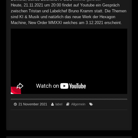
►
Geisterfahrt
Oberer Totpunkt
Heute, 21.11.2021 um 20:00 findet auf Youtube ein Gespräch
zwischen Tristan und Labelchef Bruno Kramm statt. Die Themen
►
Gevatter Tod
Oberer Totpunkt
sind KI & Musik und natürlich das neue Werk der Hexagon
Machine, New Order MMXXI welches am 3.12.2021 erscheint.
►
►
►
►
►
►
►
21 November 2021
label
Allgemein
►
►
►