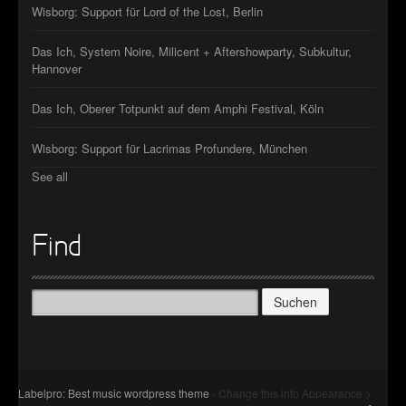
Wisborg: Support für Lord of the Lost, Berlin
Das Ich, System Noire, Milicent + Aftershowparty, Subkultur,
Hannover
Das Ich, Oberer Totpunkt auf dem Amphi Festival, Köln
Wisborg: Support für Lacrimas Profundere, München
See all
Find
Suchen
nach:
Labelpro: Best music wordpress theme
- Change this into Appearance >