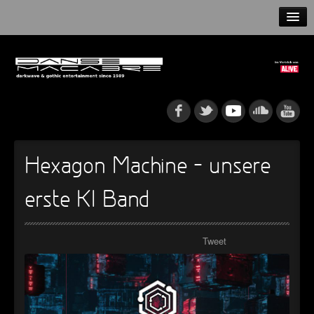
HOME
NEWS
RELEASES
ARTISTS
Hexagon Machine – unsere
INFO
erste KI Band
GOTHIP PODCAST
Tweet
►
Rattenfänger
Oberer Totpunkt
►
Dia De Los Muertos
Oberer Totpunkt