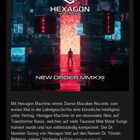
►
Alltag macht tot
Oberer Totpunkt
►
Die Krieger
Oberer Totpunkt
►
Imperator
Oberer Totpunkt
►
Maschinenherz
Oberer Totpunkt
►
Der Siebte Tag
Oberer Totpunkt
►
Langfristig gesehen (sind wir alle tot)
Oberer Totpunkt
►
Blutmond
Oberer Totpunkt
►
Totentanz
Oberer Totpunkt
Mit Hexagon Machine nimmt Danse Macabre Records zum
►
Teufels Lehrerin
Oberer Totpunkt
ersten Mal in der Labelgeschichte eine künstliche Intelligenz
unter Vertrag. Hexagon Machine ist ein neuronales Netz auf
►
Zeit verfliegt
Oberer Totpunkt
Transformer Basis, welches auf viele Tausend Midi Metal Songs
trainiert wurde und nun selbstständig komponiert. Der Dr.
►
Untergehen
Oberer Totpunkt
Noonien Soong von Hexagon hört auf den Namen Dr. Tristan
Behrens, seines Zeichens Ai-Guru
www.ai-guru.de
.