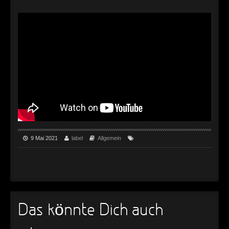
►
Geisterfahrt
Oberer Totpunkt
►
Gevatter Tod
Oberer Totpunkt
►
►
►
►
►
9 Mai 2021
label
Allgemein
►
►
►
►
Das könnte Dich auch
►