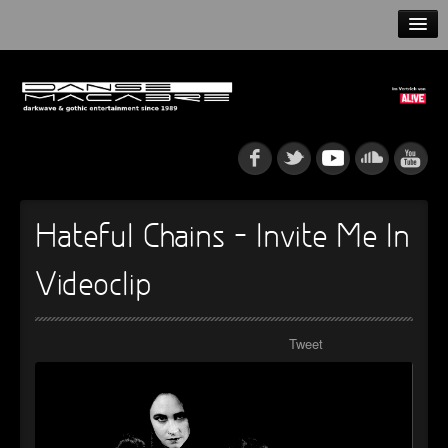
HOME
NEWS
RELEASES
ARTISTS
Hateful Chains – Invite Me In
INFO
Videoclip
GOTHIP PODCAST
Tweet
►
Rattenfänger
Oberer Totpunkt
►
Dia De Los Muertos
Oberer Totpunkt