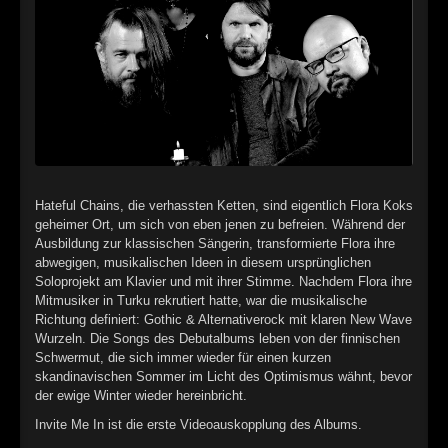
►
Alltag macht tot
Oberer Totpunkt
►
Die Krieger
Oberer Totpunkt
►
Imperator
Oberer Totpunkt
►
Maschinenherz
Oberer Totpunkt
►
Der Siebte Tag
Oberer Totpunkt
Hateful Chains, die verhassten Ketten, sind eigentlich Flora Koks
►
Langfristig gesehen (sind wir alle tot)
geheimer Ort, um sich von eben jenen zu befreien. Während der
Oberer Totpunkt
Ausbildung zur klassischen Sängerin, transformierte Flora ihre
►
Blutmond
abwegigen, musikalischen Ideen in diesem ursprünglichen
Oberer Totpunkt
Soloprojekt am Klavier und mit ihrer Stimme. Nachdem Flora ihre
►
Totentanz
Mitmusiker in Turku rekrutiert hatte, war die musikalische
Oberer Totpunkt
Richtung definiert: Gothic & Alternativerock mit klaren New Wave
►
Teufels Lehrerin
Wurzeln. Die Songs des Debutalbums leben von der finnischen
Oberer Totpunkt
Schwermut, die sich immer wieder für einen kurzen
►
Zeit verfliegt
skandinavischen Sommer im Licht des Optimismus wähnt, bevor
Oberer Totpunkt
der ewige Winter wieder hereinbricht.
►
Untergehen
Oberer Totpunkt
Invite Me In ist die erste Videoauskopplung des Albums.