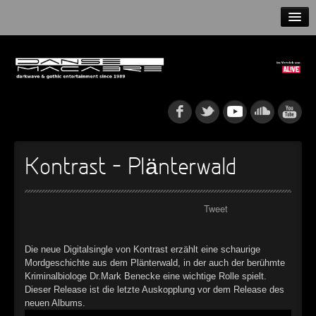
HOME
NEWS
RELEASES
ARTISTS
Kontrast – Plänterwald
INFO
Tweet
GOTHIP PODCAST
Die neue Digitalsingle von Kontrast erzählt eine schaurige
Mordgeschichte aus dem Plänterwald, in der auch der berühmte
►
Kriminalbiologe Dr.Mark Benecke eine wichtige Rolle spielt.
Rattenfänger
Oberer Totpunkt
Dieser Release ist die letzte Auskopplung vor dem Release des
►
neuen Albums.
Dia De Los Muertos
Oberer Totpunkt