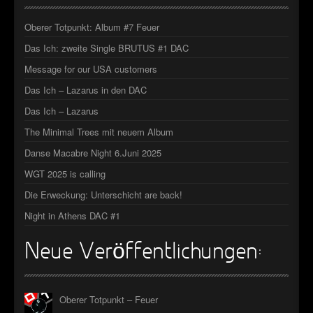
►
Geisterfahrt
Oberer Totpunkt
Oberer Totpunkt: Album #7 Feuer
►
Gevatter Tod
Oberer Totpunkt
Das Ich: zweite Single BRUTUS #1 DAC
►
Message for our USA customers
►
Das Ich – Lazarus in den DAC
►
Das Ich – Lazarus
The Minimal Trees mit neuem Album
►
Danse Macabre Night 6.Juni 2025
►
WGT 2025 is calling
►
Die Erweckung: Unterschicht are back!
Night in Athens DAC #1
►
►
Neue Veröffentlichungen:
►
Oberer Totpunkt – Feuer
►