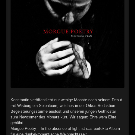
►
Alltag macht tot
Oberer Totpunkt
►
Die Krieger
Oberer Totpunkt
►
Imperator
Oberer Totpunkt
►
Maschinenherz
Oberer Totpunkt
►
Der Siebte Tag
Oberer Totpunkt
►
Langfristig gesehen (sind wir alle tot)
Oberer Totpunkt
►
Blutmond
Oberer Totpunkt
►
Totentanz
Oberer Totpunkt
Konstantin veröffentlicht nur wenige Monate nach seinem Debut
►
Teufels Lehrerin
Oberer Totpunkt
mit Wisborg ein Soloalbum, welches in der Orkus Redaktion
Begeisterungsstürme auslöst und unseren jungen Gothicstar
►
Zeit verfliegt
Oberer Totpunkt
zum Newcomer des Monats kürt. Wir sagen: Ehre wem Ehre
gebührt.
►
Untergehen
Oberer Totpunkt
Morgue Poetry – In the absence of light ist das perfekte Album
für eine dunkel-romantische Weihnachtszeit.