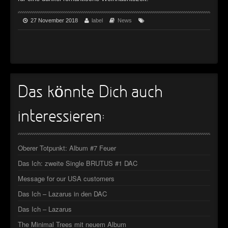
►
Geisterfahrt
Oberer Totpunkt
►
27 November 2018
label
News
Gevatter Tod
Oberer Totpunkt
►
►
►
Das könnte Dich auch
►
interessieren:
►
►
Oberer Totpunkt: Album #7 Feuer
►
Das Ich: zweite Single BRUTUS #1 DAC
Message for our USA customers
►
Das Ich – Lazarus in den DAC
►
Das Ich – Lazarus
►
The Minimal Trees mit neuem Album