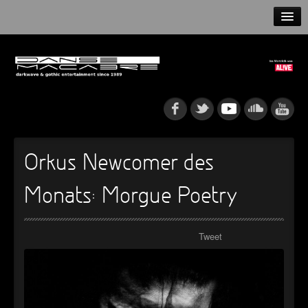
HOME
NEWS
RELEASES
ARTISTS
Orkus Newcomer des
INFO
Monats: Morgue Poetry
GOTHIP PODCAST
Tweet
►
Rattenfänger
Oberer Totpunkt
►
Dia De Los Muertos
Oberer Totpunkt