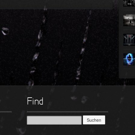
►
►
►
►
►
►
►
Find
Suchen
nach: