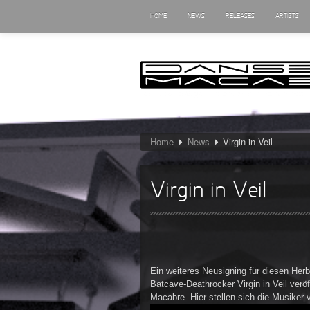
HOME
NEWS
RELEASES
ARTISTS
Home
News
Virgin in Veil
Virgin in Veil
Ein weiteres Neusigning für diesen Herb
Batcave-Deathrocker Virgin in Veil ver
Macabre. Hier stellen sich die Musiker v