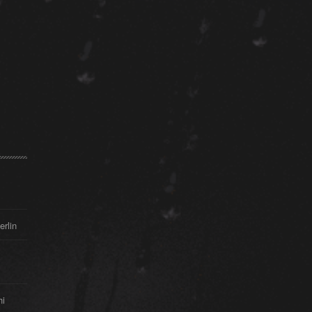
erlin
hi