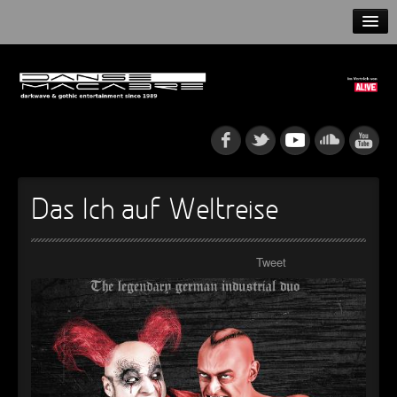
HOME
NEWS
RELEASES
ARTISTS
Das Ich auf Weltreise
INFO
Tweet
GOTHIP PODCAST
►
Rattenfänger
Oberer Totpunkt
►
Dia De Los Muertos
Oberer Totpunkt