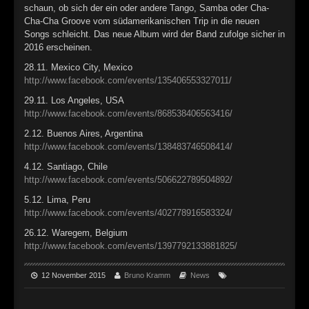
►
Geisterfahrt
schaun, ob sich der ein oder andere Tango, Samba oder Cha-
Oberer Totpunkt
Cha-Cha Groove vom südamerikanischen Trip in die neuen
►
Gevatter Tod
Songs schleicht. Das neue Album wird der Band zufolge sicher in
Oberer Totpunkt
2016 erscheinen.
►
28.11. Mexico City, Mexico
http://www.facebook.com/events/135406553327011/
►
29.11. Los Angeles, USA
►
http://www.facebook.com/events/868538406563416/
2.12. Buenos Aires, Argentina
►
http://www.facebook.com/events/138483746508414/
►
4.12. Santiago, Chile
http://www.facebook.com/events/506622789504892/
►
5.12. Lima, Peru
http://www.facebook.com/events/402778916583324/
►
26.12. Waregem, Belgium
►
http://www.facebook.com/events/1397792133881825/
►
12 November 2015
Bruno Kramm
News
►