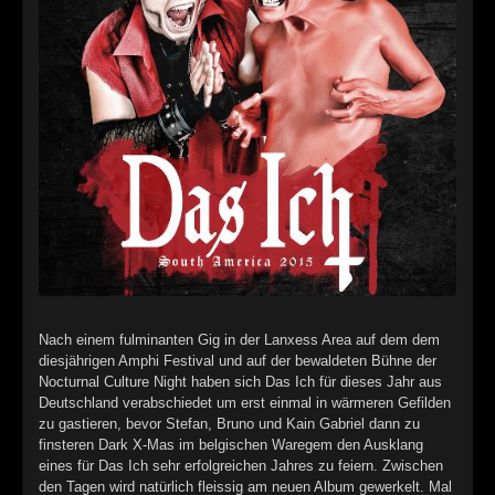
►
Alltag macht tot
Oberer Totpunkt
►
Die Krieger
Oberer Totpunkt
►
Imperator
Oberer Totpunkt
►
Maschinenherz
Oberer Totpunkt
►
Der Siebte Tag
Oberer Totpunkt
►
Langfristig gesehen (sind wir alle tot)
Oberer Totpunkt
►
Blutmond
Oberer Totpunkt
►
Totentanz
Oberer Totpunkt
Nach einem fulminanten Gig in der Lanxess Area auf dem dem
diesjährigen Amphi Festival und auf der bewaldeten Bühne der
►
Teufels Lehrerin
Nocturnal Culture Night haben sich Das Ich für dieses Jahr aus
Oberer Totpunkt
Deutschland verabschiedet um erst einmal in wärmeren Gefilden
►
Zeit verfliegt
zu gastieren, bevor Stefan, Bruno und Kain Gabriel dann zu
Oberer Totpunkt
finsteren Dark X-Mas im belgischen Waregem den Ausklang
►
Untergehen
eines für Das Ich sehr erfolgreichen Jahres zu feiern. Zwischen
Oberer Totpunkt
den Tagen wird natürlich fleissig am neuen Album gewerkelt. Mal