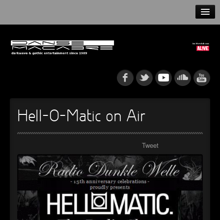
HOME
NEWS
RELEASES
ARTISTS
Hell-O-Matic on Air
INFO
Tweet
GOTHIP PODCAST
►
Rattenfänger
Oberer Totpunkt
►
Dia De Los Muertos
Oberer Totpunkt