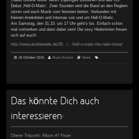
►
Geisterfahrt
Oberer Totpunkt
Debut ‚Hell-O-Matic‘. Zwei Stunden wird die Band an den Reglern
sitzen und euch Musik vom feinsten bieten. Verbunden mit
►
Gevatter Tod
Oberer Totpunkt
kleinen Anekdoten und Internas von und um Hell-O-Matic.
Am Samstag, den 31.10. um 17 Uhr geht’s los. Einfach schon
►
mal vormerken und dann dabei sein! Die sexy Hedonisten freuen
sich auf euch!
►
http://www.dunklewelle.de/20…/…/hell-o-matic-the-radio-show/
►
26 Oktober 2015
Bruno Kramm
News
►
►
►
►
Das könnte Dich auch
►
interessieren:
►
►
Oberer Totpunkt: Album #7 Feuer