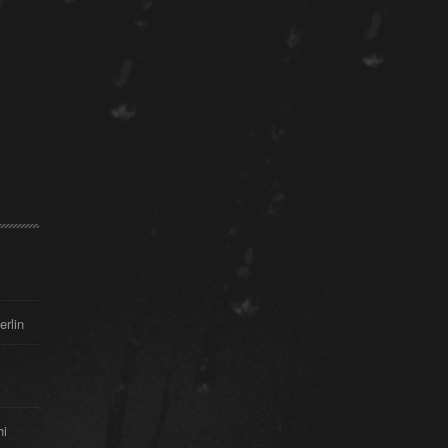
erlin
hi