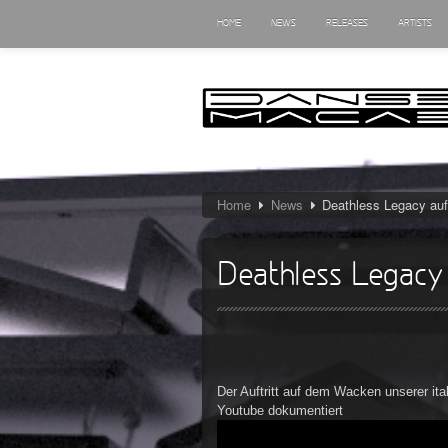
HOME
NEWS
RELEASES
ARTISTS
Home
News
Deathless Legacy au
Deathless Legac
Der Auftritt auf dem Wacken unserer it
Youtube dokumentiert