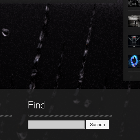
►
►
►
►
►
►
►
Find
Suchen
nach: