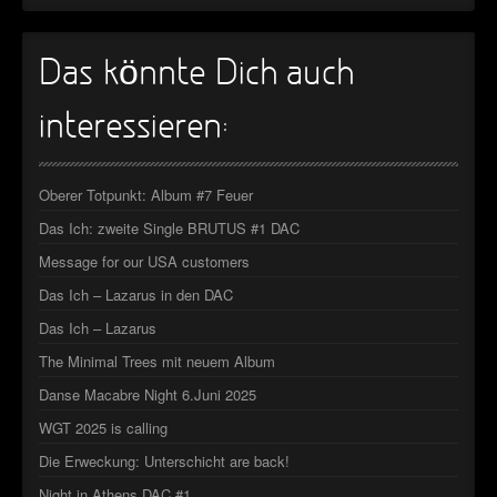
►
Das könnte Dich auch
►
►
interessieren:
►
Oberer Totpunkt: Album #7 Feuer
Das Ich: zweite Single BRUTUS #1 DAC
Message for our USA customers
Das Ich – Lazarus in den DAC
Das Ich – Lazarus
The Minimal Trees mit neuem Album
Danse Macabre Night 6.Juni 2025
WGT 2025 is calling
Die Erweckung: Unterschicht are back!
Night in Athens DAC #1