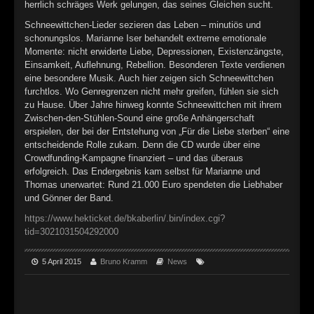
►
Geisterfahrt
herrlich schräges Werk gelungen, das seines Gleichen sucht.
Oberer Totpunkt
Schneewittchen-Lieder sezieren das Leben – minutiös und
►
Gevatter Tod
Oberer Totpunkt
schonungslos. Marianne Iser behandelt extreme emotionale
Momente: nicht erwiderte Liebe, Depressionen, Existenzängste,
►
Einsamkeit, Auflehnung, Rebellion. Besonderen Texte verdienen
eine besondere Musik. Auch hier zeigen sich Schneewittchen
►
furchtlos. Wo Genregrenzen nicht mehr greifen, fühlen sie sich
zu Hause. Über Jahre hinweg konnte Schneewittchen mit ihrem
►
Zwischen-den-Stühlen-Sound eine große Anhängerschaft
erspielen, der bei der Entstehung von „Für die Liebe sterben“ eine
►
entscheidende Rolle zukam. Denn die CD wurde über eine
Crowdfunding-Kampagne finanziert – und das überaus
►
erfolgreich. Das Endergebnis kam selbst für Marianne und
Thomas unerwartet: Rund 21.000 Euro spendeten die Liebhaber
►
und Gönner der Band.
https://www.hekticket.de/bkaberlin/.bin/index.cgi?
►
tid=3021031504292000
►
5 April 2015
Bruno Kramm
News
►
►