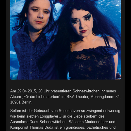
►
Alltag macht tot
Oberer Totpunkt
►
Die Krieger
Oberer Totpunkt
►
Imperator
Oberer Totpunkt
►
Maschinenherz
Oberer Totpunkt
►
Der Siebte Tag
Oberer Totpunkt
►
Langfristig gesehen (sind wir alle tot)
Oberer Totpunkt
►
Blutmond
Oberer Totpunkt
►
Totentanz
Oberer Totpunkt
Am 29.04.2015, 20 Uhr präsentieren Schneewittchen ihr neues
Album „Für die Liebe sterben“ im BKA Theater, Mehringdamm 34,
►
Teufels Lehrerin
Oberer Totpunkt
10961 Berlin.
►
Zeit verfliegt
Selten ist der Gebrauch von Superlativen so zwingend notwendig
Oberer Totpunkt
wie beim siebten Longplayer „Für die Liebe sterben“ des
►
Untergehen
Ausnahme-Duos Schneewittchen. Sängerin Marianne Iser und
Oberer Totpunkt
Komponist Thomas Duda ist ein grandioses, pathetisches und