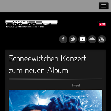
HOME
NEWS
RELEASES
ARTISTS
Schneewittchen Konzert
INFO
zum neuen Album
GOTHIP PODCAST
Tweet
►
Rattenfänger
Oberer Totpunkt
►
Dia De Los Muertos
Oberer Totpunkt