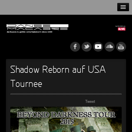
HOME
NEWS
RELEASES
ARTISTS
Shadow Reborn auf USA
INFO
Tournee
GOTHIP PODCAST
Tweet
►
Rattenfänger
Oberer Totpunkt
►
Dia De Los Muertos
Oberer Totpunkt