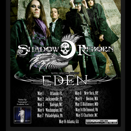
►
Alltag macht tot
Oberer Totpunkt
►
Die Krieger
Oberer Totpunkt
►
Imperator
Oberer Totpunkt
►
Maschinenherz
Oberer Totpunkt
►
Der Siebte Tag
Oberer Totpunkt
►
Langfristig gesehen (sind wir alle tot)
Oberer Totpunkt
►
Blutmond
Oberer Totpunkt
►
Totentanz
Oberer Totpunkt
►
Teufels Lehrerin
Oberer Totpunkt
►
Zeit verfliegt
Oberer Totpunkt
►
Untergehen
Oberer Totpunkt