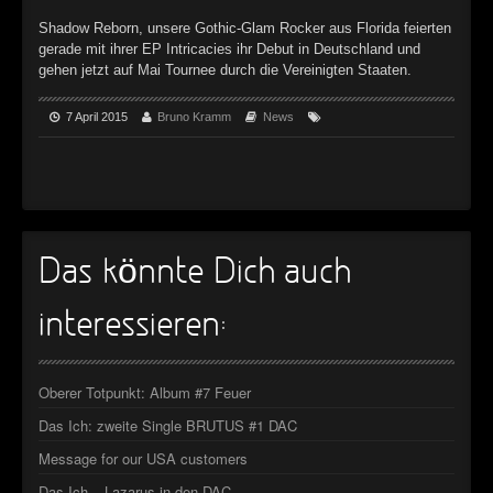
►
Geisterfahrt
Oberer Totpunkt
Shadow Reborn, unsere Gothic-Glam Rocker aus Florida feierten
►
Gevatter Tod
gerade mit ihrer EP Intricacies ihr Debut in Deutschland und
Oberer Totpunkt
gehen jetzt auf Mai Tournee durch die Vereinigten Staaten.
►
7 April 2015
Bruno Kramm
News
►
►
►
►
Das könnte Dich auch
►
interessieren:
►
►
Oberer Totpunkt: Album #7 Feuer
Das Ich: zweite Single BRUTUS #1 DAC
►
Message for our USA customers
►
Das Ich – Lazarus in den DAC