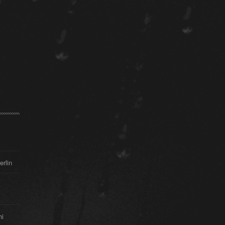
erlin
hi