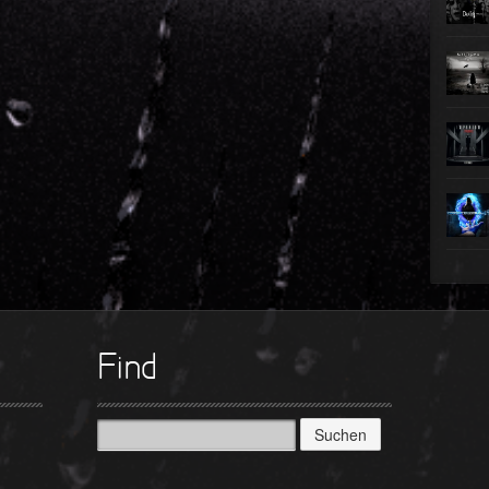
►
►
►
►
►
►
►
Find
Suchen
nach: