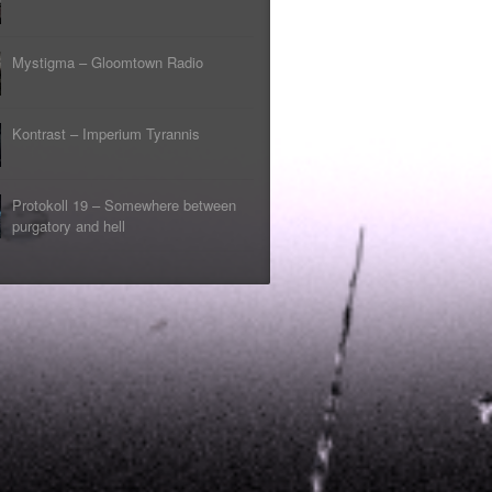
Mystigma – Gloomtown Radio
Kontrast – Imperium Tyrannis
Protokoll 19 – Somewhere between
purgatory and hell