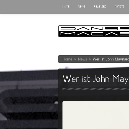
HOME
NEWS
RELEASES
ARTISTS
Home
News
Wer ist John Maynar
Wer ist John May