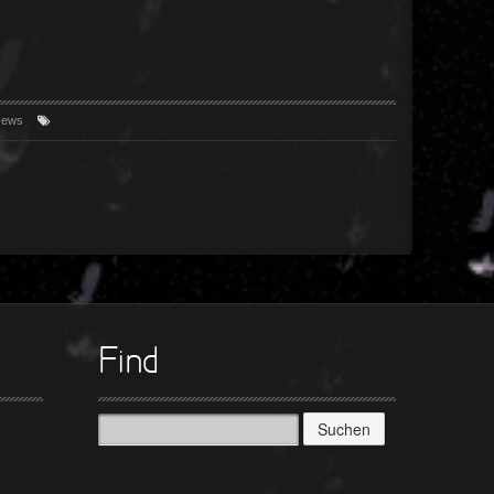
ews
Find
Suchen
nach: