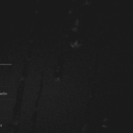
erlin
hi