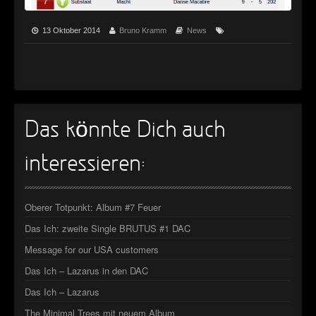
►
Geisterfahrt
Oberer Totpunkt
►
Gevatter Tod
13 Oktober 2014
Bruno Kramm
News
Oberer Totpunkt
►
►
►
Das könnte Dich auch
►
interessieren:
►
►
Oberer Totpunkt: Album #7 Feuer
►
Das Ich: zweite Single BRUTUS #1 DAC
►
Message for our USA customers
Das Ich – Lazarus in den DAC
►
Das Ich – Lazarus
►
The Minimal Trees mit neuem Album