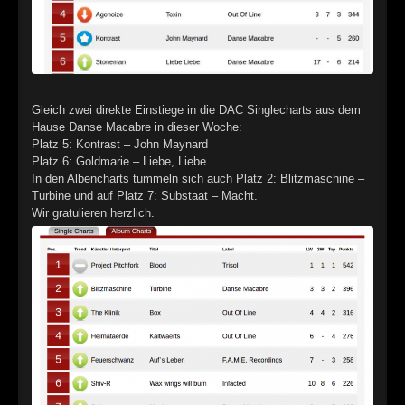
►
Alltag macht tot
Oberer Totpunkt
►
Die Krieger
Oberer Totpunkt
►
Imperator
Oberer Totpunkt
Gleich zwei direkte Einstiege in die DAC Singlecharts aus dem
►
Maschinenherz
Hause Danse Macabre in dieser Woche:
Oberer Totpunkt
Platz 5: Kontrast – John Maynard
►
Der Siebte Tag
Platz 6: Goldmarie – Liebe, Liebe
Oberer Totpunkt
In den Albencharts tummeln sich auch Platz 2: Blitzmaschine –
►
Langfristig gesehen (sind wir alle tot)
Turbine und auf Platz 7: Substaat – Macht.
Oberer Totpunkt
Wir gratulieren herzlich.
►
Blutmond
Oberer Totpunkt
►
Totentanz
Oberer Totpunkt
►
Teufels Lehrerin
Oberer Totpunkt
►
Zeit verfliegt
Oberer Totpunkt
►
Untergehen
Oberer Totpunkt