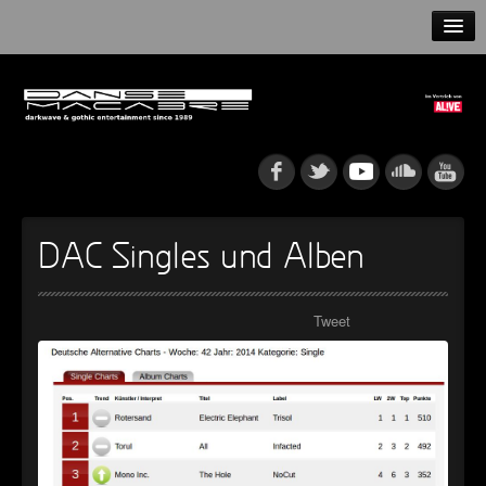
HOME
NEWS
RELEASES
ARTISTS
DAC Singles und Alben
INFO
Tweet
GOTHIP PODCAST
►
Rattenfänger
Oberer Totpunkt
►
Dia De Los Muertos
Oberer Totpunkt