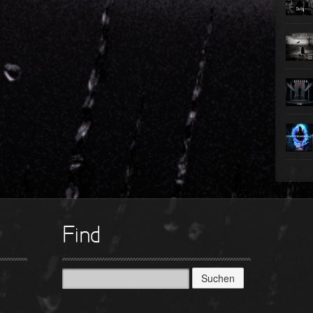
►
►
►
►
►
►
►
Find
Suchen
nach: