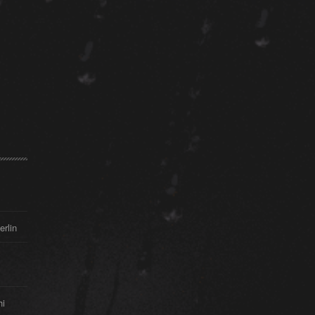
erlin
hi