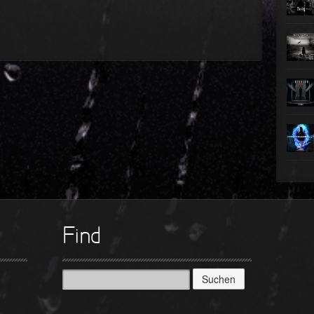
►
►
►
►
►
►
►
Find
Suchen
nach: