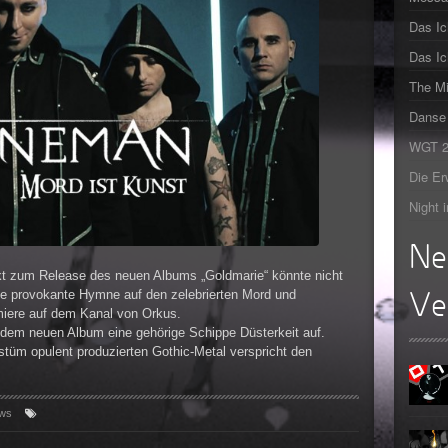
Teufel
Oberer To
Das Ic
►
Zeit ve
Oberer To
Das Ic
►
Unter
The Mi
Oberer To
►
Danse 
Geiste
Oberer To
WGT 20
►
Gevatt
Oberer To
Die Er
►
Night 
►
Ne
►
kt zum Release des neuen Albums „Goldmarie“ könnte nicht
eine provokante Hymne auf den zelebrierten Mord und
Ve
►
miere auf dem Kanal von Orkus.
 dem neuen Album eine gehörige Schippe Düsterkeit auf.
►
üm opulent produzierten Gothic-Metal verspricht den
►
ws
►