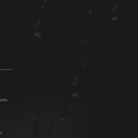
erlin
hi