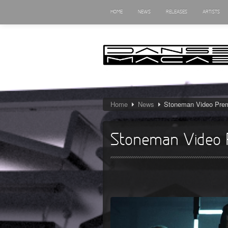
HOME
NEWS
RELEASES
ARTISTS
Home
News
Stoneman Video Prem
Stoneman Video P