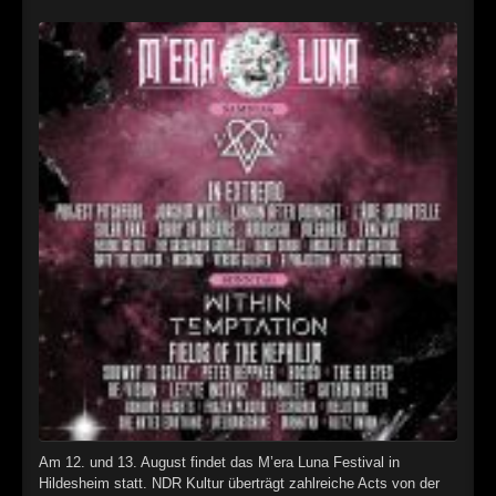
►
Alltag macht tot
Oberer Totpunkt
►
Die Krieger
Oberer Totpunkt
►
Imperator
Oberer Totpunkt
►
Maschinenherz
Oberer Totpunkt
►
Der Siebte Tag
Oberer Totpunkt
►
Langfristig gesehen (sind wir alle tot)
Oberer Totpunkt
►
Blutmond
Oberer Totpunkt
►
Totentanz
Oberer Totpunkt
►
Teufels Lehrerin
Oberer Totpunkt
►
Zeit verfliegt
Oberer Totpunkt
►
Untergehen
Am 12. und 13. August findet das M’era Luna Festival in
Oberer Totpunkt
Hildesheim statt. NDR Kultur überträgt zahlreiche Acts von der