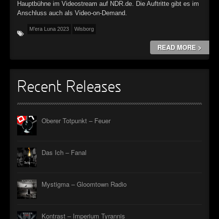
►
Geisterfahrt
Hauptbühne im Videostream auf NDR.de. Die Auftritte gibt es im
Oberer Totpunkt
Anschluss auch als Video-on-Demand.
►
Gevatter Tod
Oberer Totpunkt
M’era Luna 2023
Wisborg
►
READ MORE >
►
►
Recent Releases
►
►
Oberer Totpunkt – Feuer
►
Das Ich – Fanal
►
►
Mystigma – Gloomtown Radio
►
►
Kontrast – Imperium Tyrannis