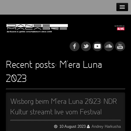
HOME
NEWS
RELEASES
ARTISTS
Recent posts: M’era Luna
INFO
2023
GOTHIP PODCAST
Wisborg beim M’era Luna 2023: NDR
Kultur streamt live vom Festival
►
Rattenfänger
Oberer Totpunkt
►
Dia De Los Muertos
10 August 2023
Andrey Harkusha
Oberer Totpunkt