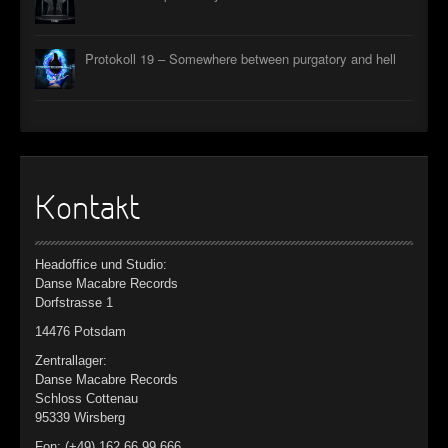
►
Protokoll 19 – Somewhere between purgatory and hell
►
►
►
Kontakt
Headoffice und Studio:
Danse Macabre Records
Dorfstrasse 1
14476 Potsdam
Zentrallager:
Danse Macabre Records
Schloss Cottenau
95339 Wirsberg
Fon: (+49) 162 66 99 666