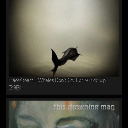
►
►
►
►
Place4tears – Whales Don’t Cry For Suicide u.p.
(2013)