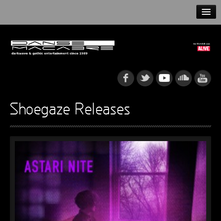
HOME
NEWS
RELEASES
ARTISTS
Shoegaze Releases
INFO
GOTHIP PODCAST
►
Rattenfänger
Oberer Totpunkt
►
Dia De Los Muertos
Oberer Totpunkt