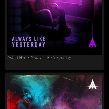
►
Alltag macht tot
Oberer Totpunkt
►
Die Krieger
Oberer Totpunkt
►
Imperator
Oberer Totpunkt
►
Maschinenherz
Oberer Totpunkt
►
Der Siebte Tag
Oberer Totpunkt
►
Langfristig gesehen (sind wir alle tot)
Oberer Totpunkt
Astari Nite – Always Like Yesterday
►
Blutmond
Oberer Totpunkt
►
Totentanz
Oberer Totpunkt
►
Teufels Lehrerin
Oberer Totpunkt
►
Zeit verfliegt
Oberer Totpunkt
►
Untergehen
Oberer Totpunkt