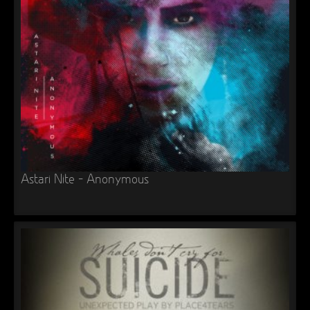
►
Geisterfahrt
Oberer Totpunkt
►
Gevatter Tod
Oberer Totpunkt
►
►
►
►
►
Astari Nite – Anonymous
►
►
►
►
►