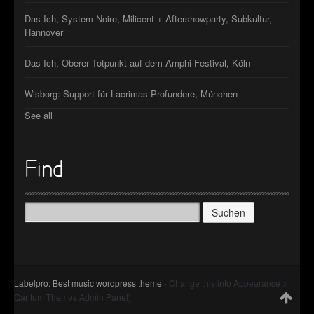
Das Ich, System Noire, Milicent + Aftershowparty, Subkultur,
Hannover
Das Ich, Oberer Totpunkt auf dem Amphi Festival, Köln
Wisborg: Support für Lacrimas Profundere, München
See all
Find
Suchen
nach:
Labelpro: Best music wordpress theme
- Change this into Appearance >
Qantum Themes Admin Panel)