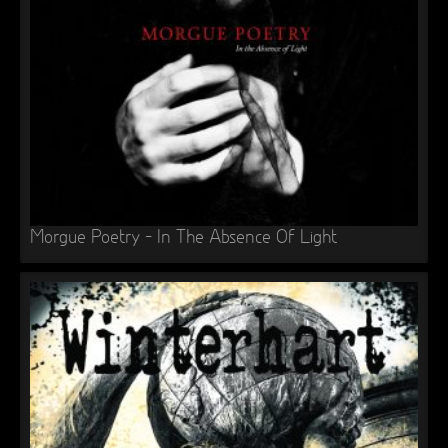
►
Alltag macht tot
Oberer Totpunkt
►
Die Krieger
Oberer Totpunkt
►
Imperator
Oberer Totpunkt
►
Maschinenherz
Oberer Totpunkt
►
Der Siebte Tag
Oberer Totpunkt
►
Langfristig gesehen (sind wir alle tot)
Oberer Totpunkt
Morgue Poetry – In The Absence Of Light
►
Blutmond
Oberer Totpunkt
►
Totentanz
Oberer Totpunkt
►
Teufels Lehrerin
Oberer Totpunkt
►
Zeit verfliegt
Oberer Totpunkt
►
Untergehen
Oberer Totpunkt