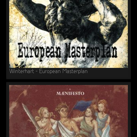
►
Geisterfahrt
Oberer Totpunkt
►
Gevatter Tod
Oberer Totpunkt
►
►
►
►
Winterhart – European Masterplan
►
►
►
►
►
►