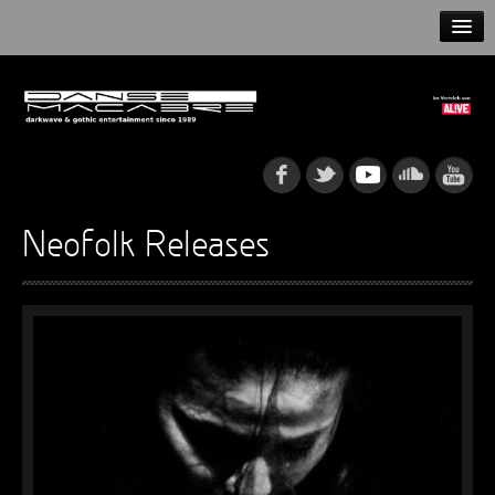
HOME
NEWS
RELEASES
ARTISTS
Neofolk Releases
INFO
GOTHIP PODCAST
►
Rattenfänger
Oberer Totpunkt
►
Dia De Los Muertos
Oberer Totpunkt