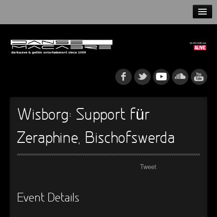
HOME
NEWS
RELEASES
ARTISTS
Wisborg: Support für
INFO
Zeraphine, Bischofswerda
GOTHIP PODCAST
Tweet
►
Rattenfänger
Oberer Totpunkt
Event Details
►
Dia De Los Muertos
Oberer Totpunkt