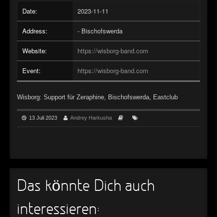
►
Date:
2023-11-11
Alltag macht tot
Oberer Totpunkt
►
Die Krieger
Address:
- Bischofswerda
Oberer Totpunkt
►
Imperator
Website:
https://wisborg-band.com
Oberer Totpunkt
►
Maschinenherz
Event:
https://wisborg-band.com
Oberer Totpunkt
►
Der Siebte Tag
Oberer Totpunkt
Wisborg: Support für Zeraphine, Bischofswerda, Eastclub
►
Langfristig gesehen (sind wir alle tot)
Oberer Totpunkt
13 Juli 2023
Andrey Harkusha
►
Blutmond
Oberer Totpunkt
►
Totentanz
Oberer Totpunkt
►
Teufels Lehrerin
Oberer Totpunkt
►
Zeit verfliegt
Das könnte Dich auch
Oberer Totpunkt
►
Untergehen
Oberer Totpunkt
interessieren: