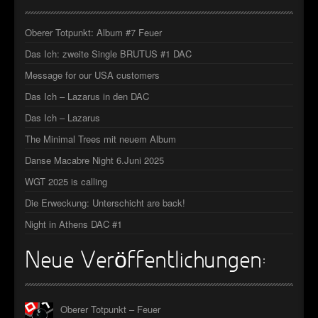
►
Geisterfahrt
Oberer Totpunkt
►
Gevatter Tod
Oberer Totpunkt: Album #7 Feuer
Oberer Totpunkt
Das Ich: zweite Single BRUTUS #1 DAC
►
Message for our USA customers
►
Das Ich – Lazarus in den DAC
►
Das Ich – Lazarus
The Minimal Trees mit neuem Album
►
Danse Macabre Night 6.Juni 2025
►
WGT 2025 is calling
►
Die Erweckung: Unterschicht are back!
►
Night in Athens DAC #1
►
Neue Veröffentlichungen:
►
►
Oberer Totpunkt – Feuer