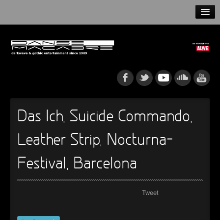
HOME
NEWS
RELEASES
ARTISTS
Das Ich, Suicide Commando,
INFO
Leather Strip, Nocturna-
GOTHIP PODCAST
Festival, Barcelona
Tweet
►
Rattenfänger
Oberer Totpunkt
►
Dia De Los Muertos
Oberer Totpunkt