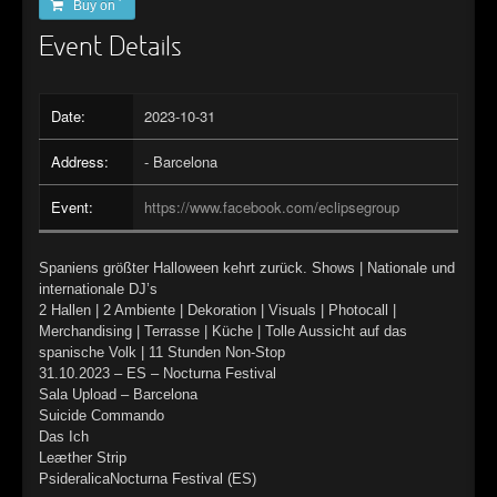
Buy on ´
►
Alltag macht tot
Oberer Totpunkt
Event Details
►
Die Krieger
Oberer Totpunkt
►
Imperator
Date:
2023-10-31
Oberer Totpunkt
►
Maschinenherz
Address:
- Barcelona
Oberer Totpunkt
►
Der Siebte Tag
Event:
https://www.facebook.com/eclipsegroup
Oberer Totpunkt
►
Langfristig gesehen (sind wir alle tot)
Oberer Totpunkt
Spaniens größter Halloween kehrt zurück. Shows | Nationale und
►
Blutmond
internationale DJ’s
Oberer Totpunkt
2 Hallen | 2 Ambiente | Dekoration | Visuals | Photocall |
►
Totentanz
Merchandising | Terrasse | Küche | Tolle Aussicht auf das
Oberer Totpunkt
spanische Volk | 11 Stunden Non-Stop
►
Teufels Lehrerin
31.10.2023 – ES – Nocturna Festival
Oberer Totpunkt
Sala Upload – Barcelona
►
Zeit verfliegt
Suicide Commando
Oberer Totpunkt
Das Ich
►
Untergehen
Leæther Strip
Oberer Totpunkt
PsideralicaNocturna Festival (ES)