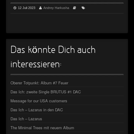
►
Geisterfahrt
Oberer Totpunkt
12 Juli 2023
Andrey Harkusha
►
Gevatter Tod
Oberer Totpunkt
►
►
►
Das könnte Dich auch
►
interessieren:
►
►
Oberer Totpunkt: Album #7 Feuer
Das Ich: zweite Single BRUTUS #1 DAC
►
Message for our USA customers
►
Das Ich – Lazarus in den DAC
►
Das Ich – Lazarus
The Minimal Trees mit neuem Album
►