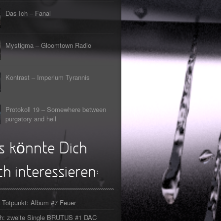
s Lehrerin
tpunkt
Das Ich – Fanal
rfliegt
tpunkt
gehen
tpunkt
Mystigma – Gloomtown Radio
rfahrt
tpunkt
Kontrast – Imperium Tyrannis
er Tod
tpunkt
Protokoll 19 – Somewhere between
purgatory and hell
s könnte Dich
h interessieren:
 Totpunkt: Album #7 Feuer
ch: zweite Single BRUTUS #1 DAC