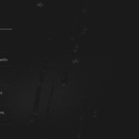
erlin
hi
re,