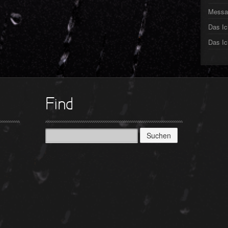
►
Messa
Das Ic
►
Das Ic
►
►
►
Find
►
►
Suchen
nach: