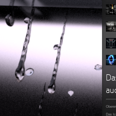
Teufel
Oberer To
►
Zeit ve
Oberer To
►
Unter
Oberer To
►
Geiste
Oberer To
►
Gevatt
Oberer To
►
►
►
Da
►
auc
►
►
Oberer
►
Das I