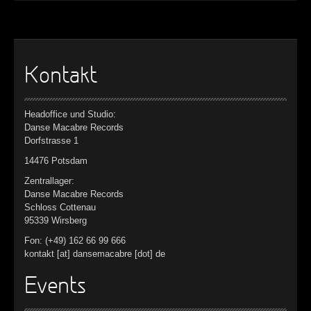
►
Geisterfahrt
Oberer Totpunkt
►
Gevatter Tod
Oberer Totpunkt
►
Kontakt
►
►
Headoffice und Studio:
Danse Macabre Records
►
Dorfstrasse 1
14476 Potsdam
►
Zentrallager:
►
Danse Macabre Records
Schloss Cottenau
►
95339 Wirsberg
Fon: (+49) 162 66 99 666
►
kontakt [at] dansemacabre [dot] de
►
Events
►