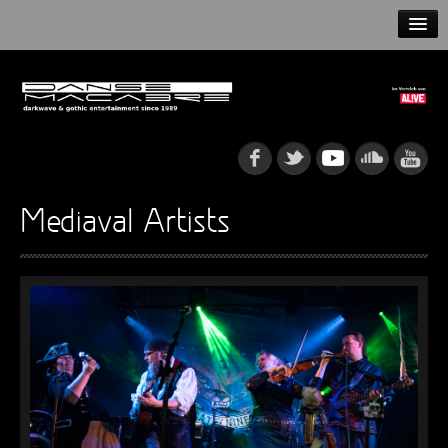
HOME
NEWS
RELEASES
ARTISTS
Mediaval Artists
INFO
GOTHIP PODCAST
►
Rattenfänger
Oberer Totpunkt
►
Dia De Los Muertos
Oberer Totpunkt