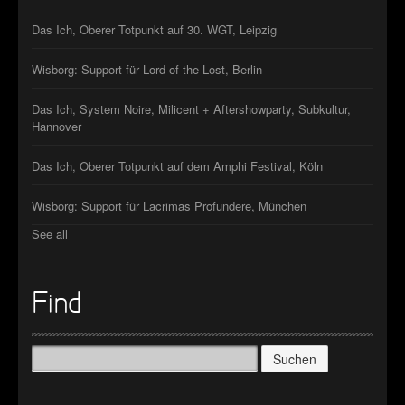
►
Das Ich, Oberer Totpunkt auf 30. WGT, Leipzig
►
Wisborg: Support für Lord of the Lost, Berlin
►
Das Ich, System Noire, Milicent + Aftershowparty, Subkultur,
Hannover
►
Das Ich, Oberer Totpunkt auf dem Amphi Festival, Köln
Wisborg: Support für Lacrimas Profundere, München
See all
Find
Suchen
nach: