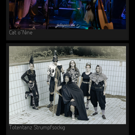
►
Alltag macht tot
Oberer Totpunkt
►
Die Krieger
Oberer Totpunkt
►
Imperator
Cat o´Nine
Oberer Totpunkt
►
Maschinenherz
Oberer Totpunkt
►
Der Siebte Tag
Oberer Totpunkt
►
Langfristig gesehen (sind wir alle tot)
Oberer Totpunkt
►
Blutmond
Oberer Totpunkt
►
Totentanz
Oberer Totpunkt
►
Teufels Lehrerin
Oberer Totpunkt
►
Zeit verfliegt
Oberer Totpunkt
►
Untergehen
Totentanz Strumpfsockig
Oberer Totpunkt