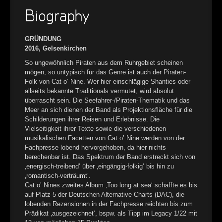
►
Biography
►
GRÜNDUNG
2016, Gelsenkirchen
►
So ungewöhnlich Piraten aus dem Ruhrgebiet scheinen
►
mögen, so untypisch für das Genre ist auch der Piraten-
Folk von Cat o’ Nine. Wer hier einschlägige Shanties oder
allseits bekannte Traditionals vermutet, wird absolut
überrascht sein. Die Seefahrer-/Piraten-Thematik und das
Meer an sich dienen der Band als Projektionsfläche für die
Schilderungen ihrer Reisen und Erlebnisse. Die
Vielseitigkeit ihrer Texte sowie die verschiedenen
musikalischen Facetten von Cat o’ Nine werden von der
Fachpresse lobend hervorgehoben, da hier nichts
berechenbar ist. Das Spektrum der Band erstreckt sich von
‚energisch-treibend’ über ‚eingängig-folkig’ bis hin zu
‚romantisch-verträumt’.
Cat o’ Nines zweites Album ‚Too long at sea‘ schaffte es bis
auf Platz 5 der Deutschen Alternative Charts (DAC), die
lobenden Rezensionen in der Fachpresse reichten bis zum
Prädikat ‚ausgezeichnet’, bspw. als Tipp im Legacy 1/22 mit