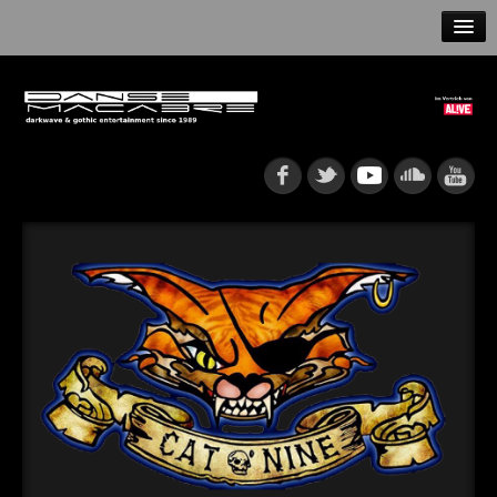
HOME
NEWS
RELEASES
ARTISTS
INFO
GOTHIP PODCAST
►
Rattenfänger
Oberer Totpunkt
►
Dia De Los Muertos
Oberer Totpunkt