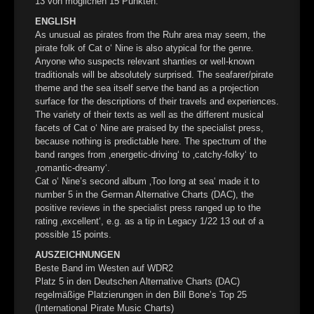
13 von möglichen 15 Punkten.
ENGLISH
As unusual as pirates from the Ruhr area may seem, the
pirate folk of Cat o‘ Nine is also atypical for the genre.
Anyone who suspects relevant shanties or well-known
traditionals will be absolutely surprised. The seafarer/pirate
theme and the sea itself serve the band as a projection
surface for the descriptions of their travels and experiences.
The variety of their texts as well as the different musical
facets of Cat o‘ Nine are praised by the specialist press,
because nothing is predictable here. The spectrum of the
band ranges from ‚energetic-driving‘ to ‚catchy-folky‘ to
‚romantic-dreamy‘.
Cat o‘ Nine’s second album ‚Too long at sea‘ made it to
number 5 in the German Alternative Charts (DAC), the
positive reviews in the specialist press ranged up to the
rating ‚excellent‘, e.g. as a tip in Legacy 1/22 13 out of a
possible 15 points.
AUSZEICHNUNGEN
Beste Band im Westen auf WDR2
Platz 5 in den Deutschen Alternative Charts (DAC)
regelmäßige Platzierungen in den Bill Bone’s Top 25
(International Pirate Music Charts)