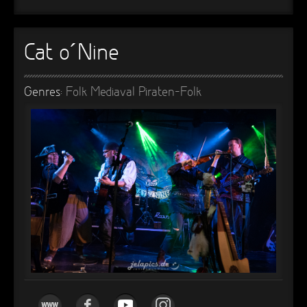
►
Alltag macht tot
Oberer Totpunkt
►
Die Krieger
Cat o´Nine
Oberer Totpunkt
►
Imperator
Oberer Totpunkt
Genres:
Folk
Mediaval
Piraten-Folk
►
Maschinenherz
Oberer Totpunkt
►
Der Siebte Tag
Oberer Totpunkt
►
Langfristig gesehen (sind wir alle tot)
Oberer Totpunkt
►
Blutmond
Oberer Totpunkt
►
Totentanz
Oberer Totpunkt
►
Teufels Lehrerin
Oberer Totpunkt
►
Zeit verfliegt
Oberer Totpunkt
►
Untergehen
Oberer Totpunkt