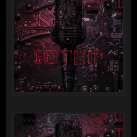
►
Alltag macht tot
Oberer Totpunkt
►
Die Krieger
Oberer Totpunkt
►
Imperator
Oberer Totpunkt
►
Maschinenherz
Oberer Totpunkt
►
Der Siebte Tag
Oberer Totpunkt
►
Langfristig gesehen (sind wir alle tot)
Oberer Totpunkt
►
Blutmond
Oberer Totpunkt
►
Totentanz
Oberer Totpunkt
►
Teufels Lehrerin
Oberer Totpunkt
►
Zeit verfliegt
Oberer Totpunkt
►
Untergehen
Oberer Totpunkt