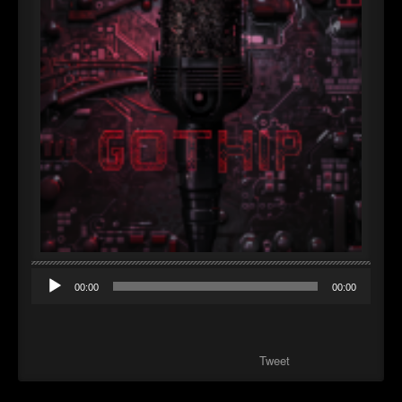
►
Geisterfahrt
Oberer Totpunkt
►
Gevatter Tod
Oberer Totpunkt
►
►
►
►
►
►
Audio-
►
00:00
00:00
Player
►
►
Tweet
►