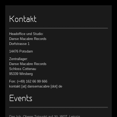
►
►
Kontakt
►
Headoffice und Studio:
►
Danse Macabre Records
Dorfstrasse 1
14476 Potsdam
Zentrallager:
Danse Macabre Records
Schloss Cottenau
95339 Wirsberg
Fon: (+49) 162 66 99 666
kontakt [at] dansemacabre [dot] de
Events
Das Ich, Oberer Totpunkt auf 30. WGT, Leipzig