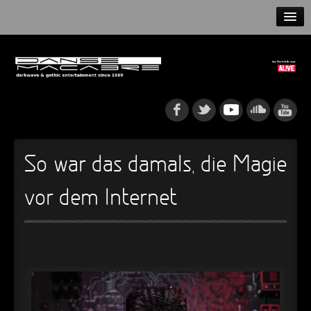
HOME
NEWS
RELEASES
ARTISTS
So war das damals, die Magie
INFO
vor dem Internet
GOTHIP PODCAST
►
Rattenfänger
Oberer Totpunkt
►
Dia De Los Muertos
Oberer Totpunkt