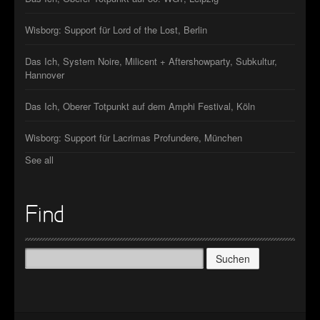
Wisborg: Support für Lord of the Lost, Berlin
Das Ich, System Noire, Milicent + Aftershowparty, Subkultur,
Hannover
Das Ich, Oberer Totpunkt auf dem Amphi Festival, Köln
Wisborg: Support für Lacrimas Profundere, München
See all
Find
Suchen
nach: