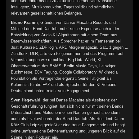
und 90er Jahre bis hin zu aktuellen Themen wie Künstliche
Intelligenz, Musikproduktion, Tagespolitik und sämtlichen
relevanten gesellschaftlichen Belangen.
Bruno Kramm
, Gründer von Danse Macabre Records und
Mitglied der Band Das Ich, nutzt seine Expertise auch in der
Entwicklung von Audio-KI-Algorithmen mit einem Team aus
Datenwissenschaftlern. Als Sprecher hat er im Fernsehen bei
3sat Kulturzeit, ZDF login, ARD Morgenmagazin, Sat1 1 gegen 1,
Zündfunk, DLR, arte uva.teilgenommen und das Programm auf
Veranstaltungen wie re:publica, Big Data World, KI
Oberservatorium des BMAS, Berlin Music Days, Leipziger
Buchmesse, DJV Tagung, Google Collaboratory, Wikimedia
Foundation als Vortragender ergänzt. Seine Tätigkeit als
Kolumnist für die FAZ und als Sprecher für den KI Verband
Deutschland unterstreicht sein Engagement.
Sven Hegewald
, der bei Danse Macabre als Assistenz der
Geschäftsführung fungiert, hat sich nicht nur mit seinen Bands
Unterschicht und Malecnom einen Namen gemacht, sondern
auch als Livekeyboarder der Band Das Ich. Als Resident DJ im
Kätz Club Leipzig genießt er eine treue Fangemeinde und bringt
seine umfangreiche Bühnenerfahrung und jüngeren Blick auf die
Szene in den Podcast ein.