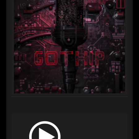
►
Alltag macht tot
Oberer Totpunkt
►
Die Krieger
Oberer Totpunkt
►
Imperator
Oberer Totpunkt
►
Maschinenherz
Oberer Totpunkt
►
Der Siebte Tag
Oberer Totpunkt
►
Langfristig gesehen (sind wir alle tot)
Oberer Totpunkt
►
Blutmond
Oberer Totpunkt
►
Totentanz
Oberer Totpunkt
►
Teufels Lehrerin
Oberer Totpunkt
►
Zeit verfliegt
Oberer Totpunkt
►
Untergehen
Oberer Totpunkt