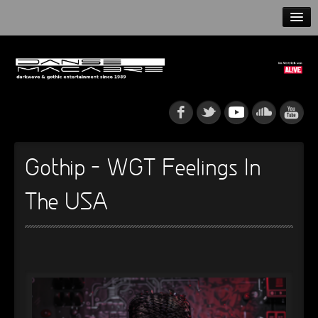
HOME
NEWS
RELEASES
ARTISTS
Gothip – WGT Feelings In
INFO
The USA
GOTHIP PODCAST
►
Rattenfänger
Oberer Totpunkt
►
Dia De Los Muertos
Oberer Totpunkt