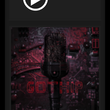
►
Geisterfahrt
Oberer Totpunkt
►
Gevatter Tod
Oberer Totpunkt
►
►
►
►
►
►
►
►
►
►