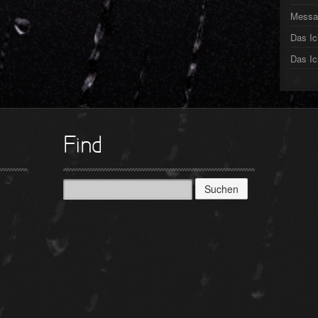
►
Messa
Das Ic
►
Das Ic
►
►
►
Find
►
►
Suchen
nach: