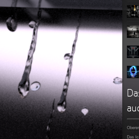
Teufel
Oberer To
►
Zeit ve
Oberer To
►
Unter
Oberer To
►
Geiste
Oberer To
►
Gevatt
Oberer To
►
►
►
Da
►
auc
►
►
Oberer
►
Das I