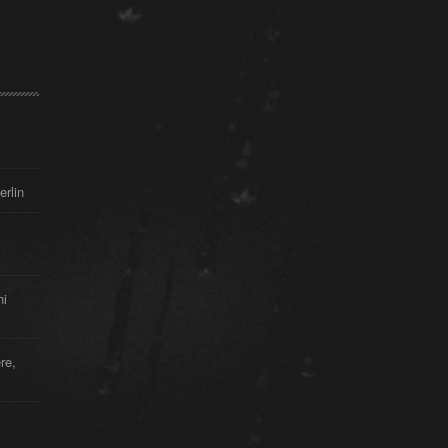
erlin
hi
re,