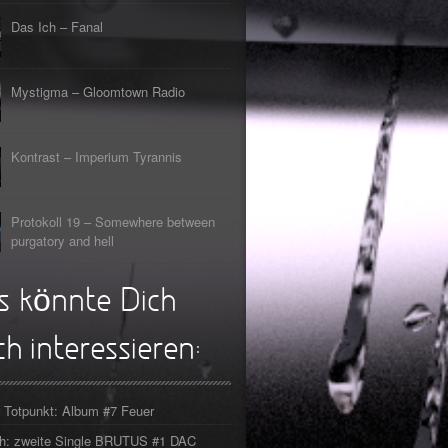
s Lehrerin
tpunkt
Das Ich – Fanal
rfliegt
tpunkt
gehen
tpunkt
Mystigma – Gloomtown Radio
rfahrt
tpunkt
Kontrast – Imperium Tyrannis
er Tod
tpunkt
Protokoll 19 – Somewhere between
purgatory and hell
s könnte Dich
h interessieren:
 Totpunkt: Album #7 Feuer
ch: zweite Single BRUTUS #1 DAC