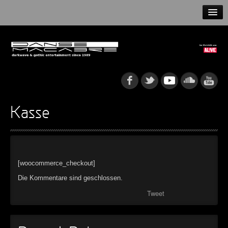
HOME
NEWS
RELEASES
ARTISTS
Kasse
INFO
GOTHIP PODCAST
[woocommerce_checkout]
Die Kommentare sind geschlossen.
Tweet
►
Rattenfänger
Oberer Totpunkt
►
Dia De Los Muertos
Oberer Totpunkt