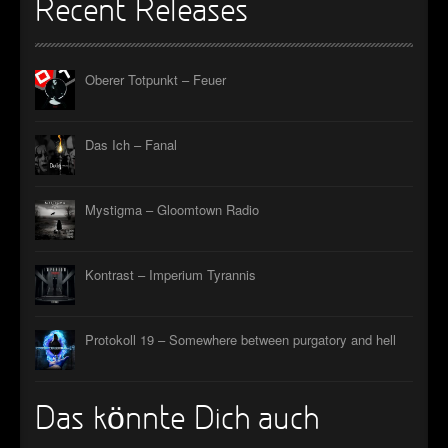
Recent Releases
►
Alltag macht tot
Oberer Totpunkt
►
Die Krieger
Oberer Totpunkt
Oberer Totpunkt – Feuer
►
Imperator
Oberer Totpunkt
►
Maschinenherz
Das Ich – Fanal
Oberer Totpunkt
►
Der Siebte Tag
Oberer Totpunkt
Mystigma – Gloomtown Radio
►
Langfristig gesehen (sind wir alle tot)
Oberer Totpunkt
►
Blutmond
Oberer Totpunkt
Kontrast – Imperium Tyrannis
►
Totentanz
Oberer Totpunkt
►
Teufels Lehrerin
Protokoll 19 – Somewhere between purgatory and hell
Oberer Totpunkt
►
Zeit verfliegt
Oberer Totpunkt
►
Untergehen
Das könnte Dich auch
Oberer Totpunkt