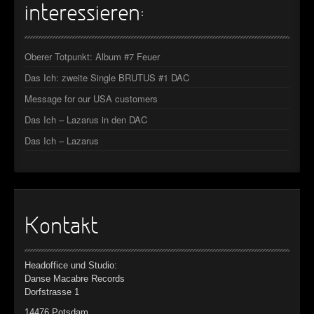
►
Geisterfahrt
interessieren:
Oberer Totpunkt
►
Gevatter Tod
Oberer Totpunkt
Oberer Totpunkt: Album #7 Feuer
►
Das Ich: zweite Single BRUTUS #1 DAC
►
Message for our USA customers
►
Das Ich – Lazarus in den DAC
►
Das Ich – Lazarus
►
►
►
Kontakt
►
Headoffice und Studio:
►
Danse Macabre Records
Dorfstrasse 1
►
14476 Potsdam