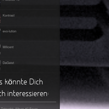
Kontrast
evo-lution
Milicent
DaGeist
s könnte Dich
h interessieren:
 Totpunkt: Album #7 Feuer