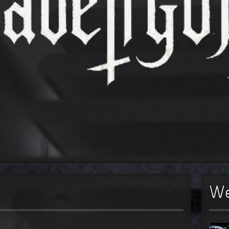
Teufel
Oberer To
►
Zeit ve
Oberer To
►
Unter
Oberer To
►
Geiste
Oberer To
►
Gevatt
Oberer To
►
►
►
►
►
We
►
►