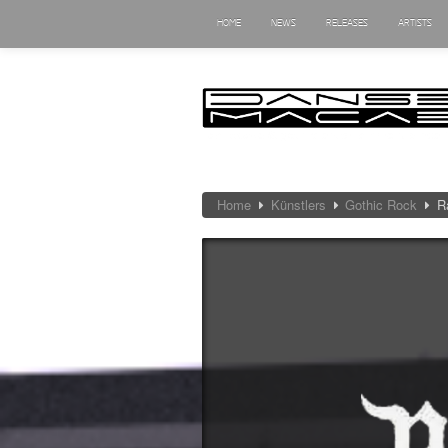
HOME
NEWS
RELEASES
ARTISTS
Home
Künstlers
Gothic Rock
R