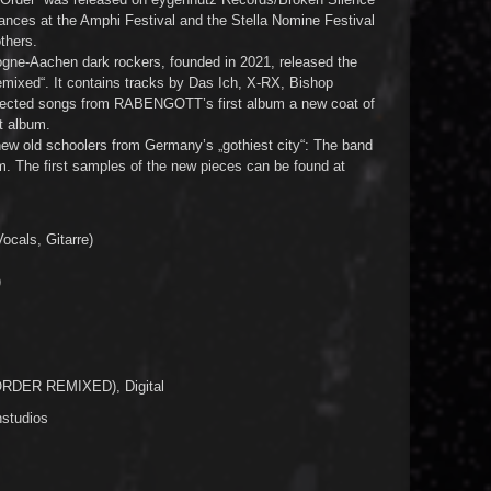
ances at the Amphi Festival and the Stella Nomine Festival
thers.
logne-Aachen dark rockers, founded in 2021, released the
mixed“. It contains tracks by Das Ich, X-RX, Bishop
elected songs from RABENGOTT’s first album a new coat of
ut album.
 new old schoolers from Germany’s „gothiest city“: The band
m. The first samples of the new pieces can be found at
als, Gitarre)
)
DER REMIXED), Digital
nstudios