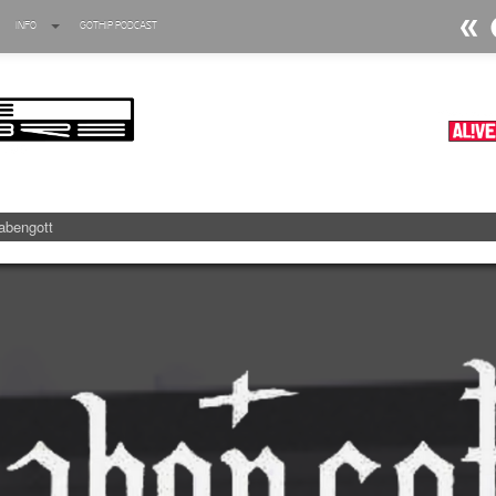
INFO
GOTHIP PODCAST
►
Ratten
Oberer To
►
Dia D
Oberer To
►
Alltag
Oberer To
►
Die Kr
Oberer To
abengott
►
Impera
Oberer To
►
Masch
Oberer To
►
Der Si
Oberer To
►
Langfri
Oberer To
►
Blutm
Oberer To
►
Totent
Oberer To
►