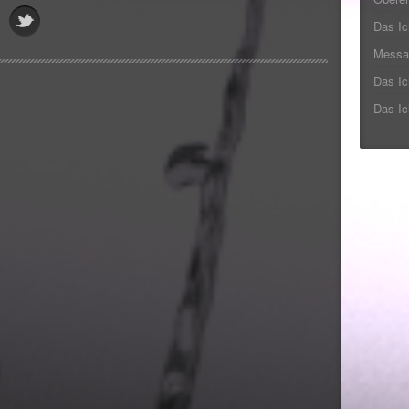
Das I
Messa
Das Ic
Das Ic