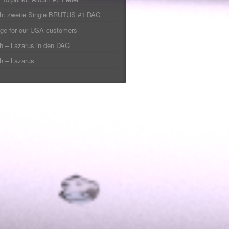
ch: zweite Single BRUTUS #1 DAC
ge for our USA customers
h – Lazarus in den DAC
h – Lazarus