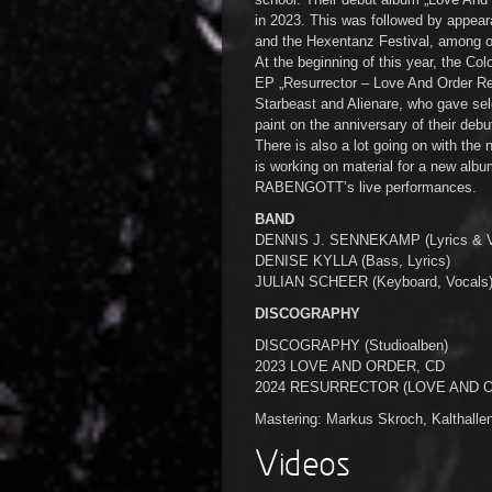
in 2023. This was followed by appear
and the Hexentanz Festival, among o
At the beginning of this year, the Co
EP „Resurrector – Love And Order Re
Starbeast and Alienare, who gave s
paint on the anniversary of their deb
There is also a lot going on with the
is working on material for a new albu
RABENGOTT’s live performances.
BAND
DENNIS J. SENNEKAMP (Lyrics & Voc
DENISE KYLLA (Bass, Lyrics)
JULIAN SCHEER (Keyboard, Vocals
DISCOGRAPHY
DISCOGRAPHY (Studioalben)
2023 LOVE AND ORDER, CD
2024 RESURRECTOR (LOVE AND OR
Mastering: Markus Skroch, Kalthalle
Videos