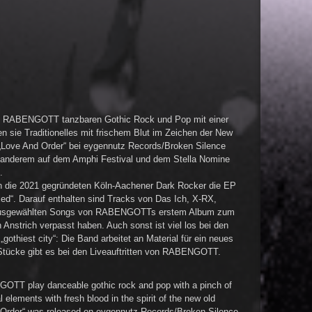
en RABENGOTT tanzbaren Gothic Rock und Pop mit einer
n sie Traditionelles mit frischem Blut im Zeichen der New
 „Love And Order“ bei eygennutz Records/Broken Silence
er anderem auf dem Amphi Festival und dem Stella Nomine
.
en die 2021 gegründeten Köln-Aachener Dark Rocker die EP
ed“. Darauf enthalten sind Tracks von Das Ich, X-RX,
e ausgewählten Songs von RABENGOTTs erstem Album zum
 Anstrich verpasst haben. Auch sonst ist viel los bei den
othiest city“: Die Band arbeitet an Material für ein neues
Stücke gibt es bei den Liveauftritten von RABENGOTT.
NGOTT play danceable gothic rock and pop with a pinch of
 elements with fresh blood in the spirit of the new old
 Order“ was released on eygennutz Records/Broken Silence