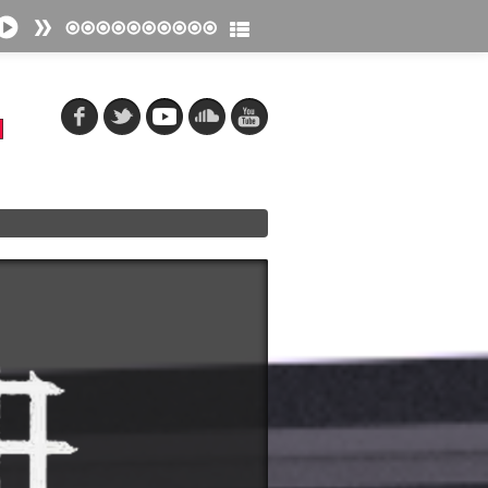
fänger
tpunkt
e Los Muertos
tpunkt
 macht tot
tpunkt
ieger
tpunkt
tor
tpunkt
inenherz
tpunkt
ebte Tag
tpunkt
stig gesehen (sind wir alle tot)
tpunkt
ond
tpunkt
anz
tpunkt