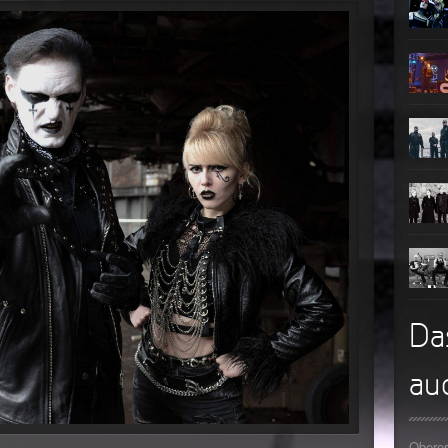
►
►
►
►
►
►
►
Da
auc
Oberer