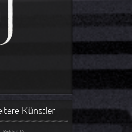
s Lehrerin
tpunkt
rfliegt
tpunkt
gehen
tpunkt
rfahrt
tpunkt
er Tod
tpunkt
itere Künstler:
Protokoll 19