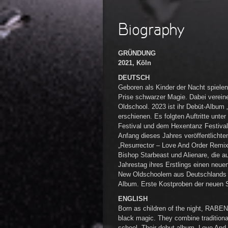
Biography
GRÜNDUNG
2021, Köln
DEUTSCH
Geboren als Kinder der Nacht spiel
Prise schwarzer Magie. Dabei vereine
Oldschool. 2023 ist ihr Debüt-Album
erschienen. Es folgten Auftritte unt
Festival und dem Hexentanz Festival
Anfang dieses Jahres veröffentlicht
„Resurrector – Love And Order Remix
Bishop Starbeast und Alienare, di
Jahrestag ihres Erstlings einen neuen
New Oldschoolern aus Deutschlands „g
Album. Erste Kostproben der neuen 
ENGLISH
Born as children of the night, RABE
black magic. They combine traditional
school. Their debut album „Love And