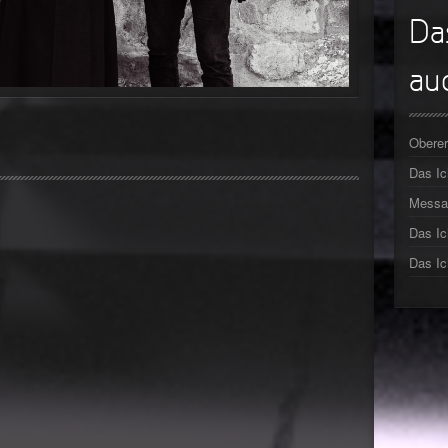
►
Da
►
auc
►
►
Oberer
Das I
►
Messa
►
Das Ic
►
Das Ic