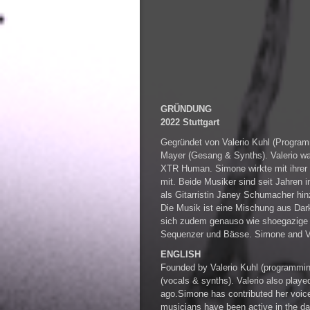
GRÜNDUNG
2022 Stuttgart
Gegründet von Valerio Kuhl (Progra
Mayer (Gesang & Synths). Valerio w
XTR Human. Simone wirkte mit ihrer 
mit. Beide Musiker sind seit Jahren
als Gitarristin Janey Schumacher hinz
Die Musik ist eine Mischung aus Da
sich zudem genauso wie shoegazige 
Sequenzer und Bässe. Simone and Val
ENGLISH
Founded by Valerio Kuhl (programmin
(vocals & synths). Valerio also pla
ago.Simone has contributed her voice
musicians have been active in the dar