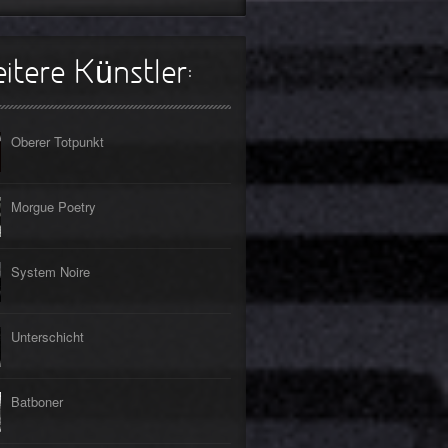
s Lehrerin
tpunkt
rfliegt
tpunkt
itere Künstler:
gehen
tpunkt
rfahrt
tpunkt
Oberer Totpunkt
er Tod
tpunkt
Morgue Poetry
System Noire
Unterschicht
Batboner