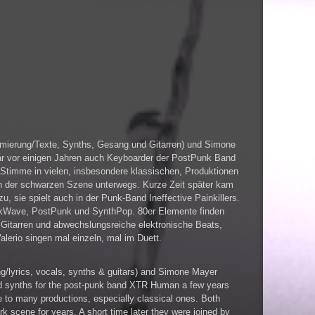
mmierung/Texte, Synths, Gesang und Gitarren) und Simone
ar vor einigen Jahren auch Keyboarder der PostPunk Band
Stimme in vielen, insbesondere klassischen, Produktionen
 in der schwarzen Szene unterwegs. Kurze Zeit später kam
u, sie spielt auch in der Punk-Band Ineffective Painkillers.
rkWave, PostPunk und SynthPop. 80er Elemente finden
Gitarren und abwechslungsreiche elektronische Beats,
erio singen mal einzeln, mal im Duett.
g/lyrics, vocals, synths & guitars) and Simone Mayer
yed synths for the post-punk band XTR Human a few years
 to many productions, especially classical ones. Both
k scene for years. A short time later they were joined by