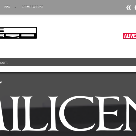
INFO
GOTHIP PODCAST
►
Ratten
Oberer To
►
Dia D
Oberer To
►
Alltag
Oberer To
►
Die Kr
Oberer To
icent
►
Impera
Oberer To
►
Masch
Oberer To
►
Der Si
Oberer To
►
Langfri
Oberer To
►
Blutm
Oberer To
►
Totent
Oberer To
►