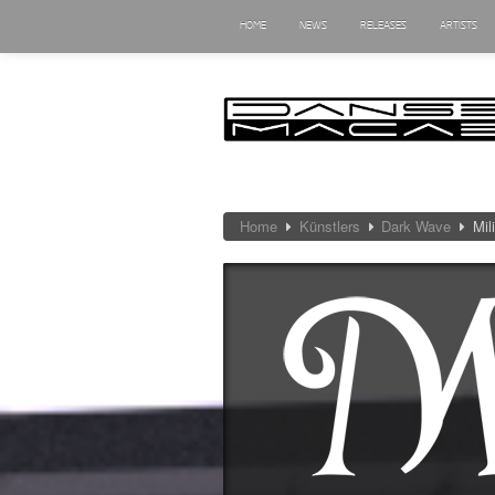
HOME
NEWS
RELEASES
ARTISTS
Home
Künstlers
Dark Wave
Mil