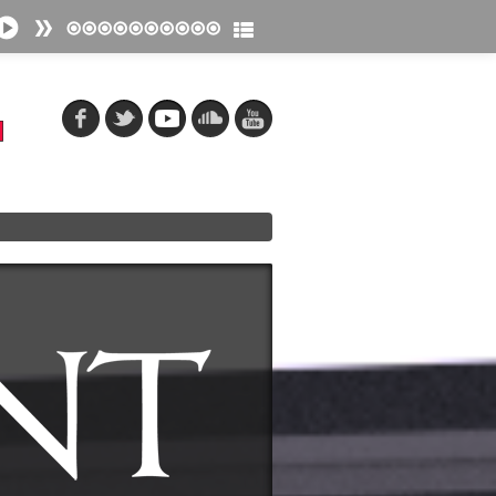
fänger
tpunkt
e Los Muertos
tpunkt
 macht tot
tpunkt
ieger
tpunkt
tor
tpunkt
inenherz
tpunkt
ebte Tag
tpunkt
stig gesehen (sind wir alle tot)
tpunkt
ond
tpunkt
anz
tpunkt